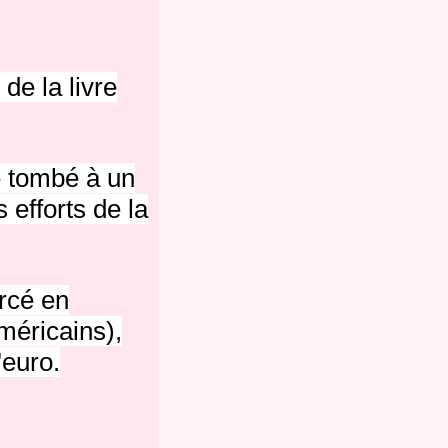
de la livre
e tombé à un
 efforts de la
orcé en
méricains),
'euro.