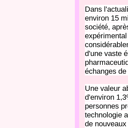
Dans l'actual
environ 15 mil
société, apr
expérimental 
considérablem
d'une vaste 
pharmaceutiq
échanges de 
Une valeur ab
d'environ 1,
personnes pro
technologie 
de nouveaux 