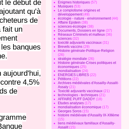
t le début de
Enigmes historiques
(57)
Musiques
(53)
ajoutant qu'à
Le complotisme origines et
développement
(49)
acheteurs de
écologie - nature - environnement
(44)
Affaire Epstein
(38)
sciences-écologie
(38)
 fait un
Documents, Dossiers en ligne
(37)
Réseaux Criminels et mafieux
(36)
ement
sciences
(32)
toxicité adjuvants vaccinaux
(31)
, les banques
Brevets vaccins
(29)
Histoire générale-Politique-Religion
ne.
(26)
stratégie mondiale
(26)
Histoire générale-Crises politiques et
économiques
(25)
mondialisation
(24)
n aujourd'hui,
ENERGIES LIBRES
(22)
Pétitions
(22)
 contre 4,5%
Archives médiévales d'Assailly-Assalit-
Assaly
(21)
nds de
Toxicité adjuvants vaccinaux
(21)
technologies - techniques
(21)
AFFAIRE PUFF DADDY
(18)
Etudes analyses
(17)
mondialisation économique
(17)
Georges Soros
(15)
programme
histoire médiévale d'Assailly IX-XIIIème
(15)
liens médiévaux famillaux d'Assailly-
 Banque
Assalit
(15)