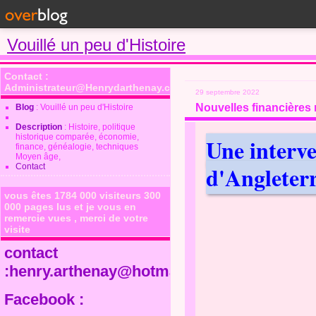
Vouillé un peu d'Histoire
Contact :
Administrateur@Henrydarthenay.com
29 septembre 2022
Nouvelles financières 
Blog
: Vouillé un peu d'Histoire
Description
: Histoire, politique
historique comparée, économie,
Une interv
finance, généalogie, techniques
Moyen âge,
d'Angleter
Contact
vous êtes 1784 000 visiteurs 300
000 pages lus et je vous en
remercie vues , merci de votre
visite
contact
:henry.arthenay@hotmail.fr
Facebook :