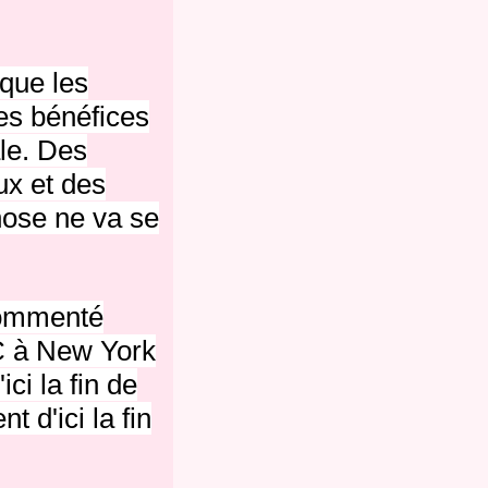
 que les
des bénéfices
le.
Des
ux et des
hose ne va se
 commenté
C à New York
ci la fin de
 d'ici la fin