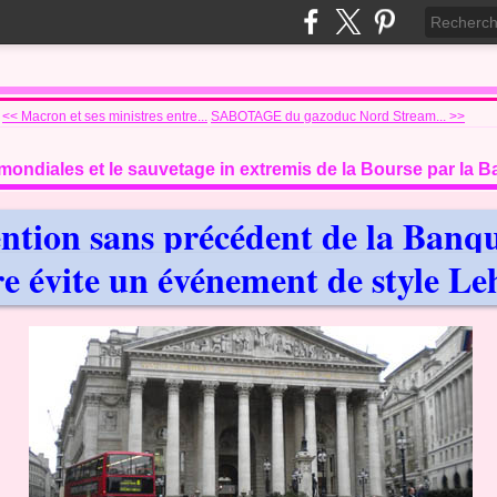
<< Macron et ses ministres entre...
SABOTAGE du gazoduc Nord Stream... >>
mondiales et le sauvetage in extremis de la Bourse par la B
ention sans précédent de la Banq
re évite un événement de style L