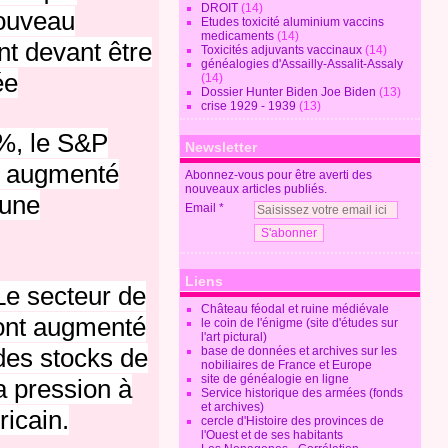
DROIT
(14)
nouveau
Etudes toxicité aluminium vaccins
medicaments
(14)
t devant être
Toxicités adjuvants vaccinaux
(14)
généalogies d'Assailly-Assalit-Assaly
ée
(14)
Dossier Hunter Biden Joe Biden
(13)
crise 1929 - 1939
(13)
8%, le S&P
Newsletter
a augmenté
Abonnez-vous pour être averti des
nouveaux articles publiés.
 une
Email
Liens
Le secteur de
Château féodal et ruine médiévale
e ont augmenté
le coin de l'énigme (site d'études sur
l'art pictural)
des stocks de
base de données et archives sur les
nobiliaires de France et Europe
site de généalogie en ligne
a pression à
Service historique des armées (fonds
et archives)
ricain.
cercle d'Histoire des provinces de
l'Ouest et de ses habitants