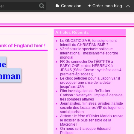
Connexion
+
Créer mon blog
Articles Récents
Le GNOSTICISME, l'enseignement
interdit du CHRISTIANISME ?
ank of England hier !
Vérités sur le spectacle politique
international : messianisme et ordre
mondial
ue
FR Se connecter De l’ÉGYPTE à
BABYLONE, et des HÉBREUX à
JÉSUS (Série Gnose : synthèse des 4
ehman
premiers épisodes !)
Le choc pétrolier pour la Japon va t il
provoquer une crise de la dette
jusqu'aux USA
Film investigation de R=Tucker
Carlson : Netanyahu impliqué dans de
très sombres affaires
Journalistes, ministres, artistes : la liste
secrète des locataires VIP du logement
social parisien
Alstom : le frère d'Olivier Marleix rouvre
le dossier le plus sensible de la
Macronie !
On nous sert la soupe Edouard
Philippe