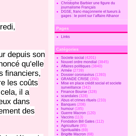
Christophe Barbier une figure du
journalisme Français
DGSE, franc-maçonnerie et tueurs à
gages : le point sur l’affaire Athanor
redi,
Pages
Links
Catégories
ur depuis son
Societe social
(4201)
noncé qu'elle
Nouvel ordre mondial
(3845)
Affaires politiques
(3840)
Armée
(2739)
s financiers,
Dossier coronavirus
(1393)
GRANDE CRISE
(350)
re les coûts
Mise en place crédit social et societe
surveillance
(342)
cela, il a
Finance Bourse
(328)
scandales
(328)
ieux dans
Abus et crimes rituels
(233)
Banques
(208)
tement des
humour
(185)
Guerre Macron
(120)
Vaccins
(113)
Fondation Bill Gates
(112)
Agriculture
(95)
Spiritualités
(69)
Brigitte Macron
(68)