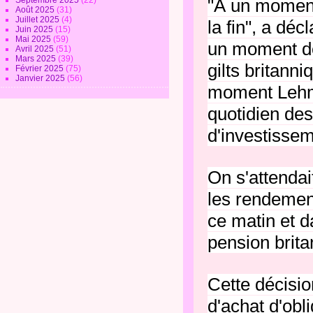
Septembre 2025
(22)
"À un moment 
Août 2025
(31)
Juillet 2025
(4)
la fin", a dé
Juin 2025
(15)
Mai 2025
(59)
un moment don
Avril 2025
(51)
Mars 2025
(39)
gilts britann
Février 2025
(75)
Janvier 2025
(56)
moment Leh
quotidien des
d'investissem
On s'attendait
les rendemen
ce matin et d
pension brita
Cette décisio
d'achat d'obl