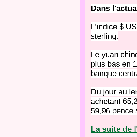
Dans l'actua
L'indice $ US
sterling.
Le yuan chin
plus bas en 1
banque centr
Du jour au le
achetant 65,
59,96 pence s
La suite de l