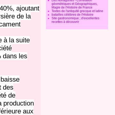
Les Nonagones - Corrélation
géométriques et Géographiques,
 40%, ajoutant
Magie de l'Histoire de France
Textes de l'antiquité grecque et latine
rsière de la
batailles célébres de l'Histoire
Site gastronomique ; d'excellentes
recettes à découvrir
icament
 à la suite
ciété
 dans les
 baisse
t des
été de
a production
férieure aux