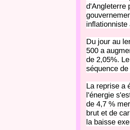
d'Angleterre
gouvernement
inflationnist
Du jour au l
500 a augme
de 2,05%.
Le
séquence de s
La reprise a 
l'énergie s'e
de 4,7 % merc
brut et de ca
la baisse exe