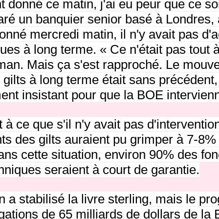
donné ce matin, j'ai eu peur que ce soi
claré un banquier senior basé à Londres, 
né mercredi matin, il n'y avait pas d'
iques à long terme.
« Ce n'était pas tout à
man.
Mais ça s'est rapproché.
Le mouv
 gilts à long terme était sans précédent
ent insistant pour que la BOE intervien
 à ce que s'il n'y avait pas d'interventio
ts des gilts auraient pu grimper à 7-8%
ans cette situation, environ 90% des fo
nniques seraient à court de garantie.
n a stabilisé la livre sterling, mais le 
igations de 65 milliards de dollars de la