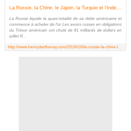
La Russie, la Chine, le Japon, la Turquie et l'Inde liquident leur dette américaine et commencent à acheter de l'or - Vouillé un peu d'Histoire
La Russie liquide la quasi-totalité de sa dette américaine et
commence à acheter de l'or Les avoirs russes en obligations
du Trésor américain ont chuté de 81 milliards de dollars en
juillet R...
http://www.henrydarthenay.com/2018/10/la-russie-la-chine-le-japon-la-turquie-et-l-inde-liquident-leur-dette-americaine-et-commencent-a-acheter-de-l-or.html