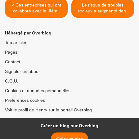
< Ces entreprises qui ont
Le risque de troubles
collaboré avec le IIIème
sociaux a augmenté dans
Reich
plus de 100 pays du monde
en raison de la flambée des
prix selon le rapport d’un
Hébergé par Overblog
cabinet de conseil
britannique. L’Europe
Top articles
pourrait être
Pages
particulièrement touchée
dans les 6 prochains mois >
Contact
Signaler un abus
C.G.U.
Cookies et données personnelles
Préférences cookies
Voir le profil de Henry sur le portail Overblog
Créer un blog sur Overblog
Créer un blog