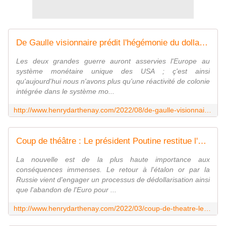
De Gaulle visionnaire prédit l'hégémonie du dollar et l'abus qu'en feront les USA - Vouillé un peu d'Histoire
Les deux grandes guerre auront asservies l'Europe au
système monétaire unique des USA ; ç'est ainsi
qu'aujourd'hui nous n'avons plus qu'une réactivité de colonie
intégrée dans le système mo...
http://www.henrydarthenay.com/2022/08/de-gaulle-visionnaire-predit-l-hegemonie-du-dollar-et-l-abus-qu-en-feront-les-usa.html
Coup de théâtre : Le président Poutine restitue l'étalon-or à la Russie - Vouillé un peu d'Histoire
La nouvelle est de la plus haute importance aux
conséquences immenses. Le retour à l'étalon or par la
Russie vient d'engager un processus de dédollarisation ainsi
que l'abandon de l'Euro pour ...
http://www.henrydarthenay.com/2022/03/coup-de-theatre-le-president-poutine-restitue-l-etalon-or-a-la-russie.html