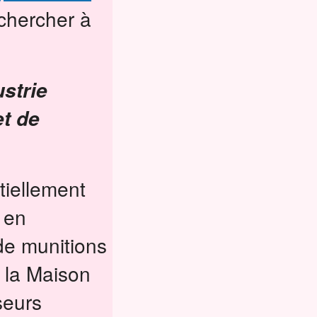
chercher à
ustrie
t de
tiellement
 en
de munitions
 la Maison
seurs