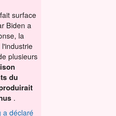
fait surface
ar Biden a
onse, la
'industrie
de plusieurs
aison
ts du
roduirait
enus
.
g a déclaré