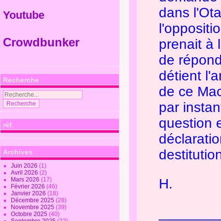
dans l'Ot
Youtube
l'oppositi
Crowdbunker
prenait à l
de répond
détient l'
Recherche
de ce Mac
par instan
question e
réf.
déclarati
destitutio
Archives
Juin 2026
(1)
Avril 2026
(2)
Mars 2026
(17)
H.
Février 2026
(46)
Janvier 2026
(18)
Décembre 2025
(28)
Novembre 2025
(39)
_______
Octobre 2025
(40)