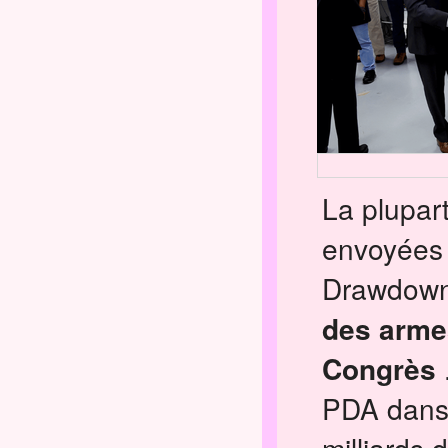
La plupar
envoyées 
Drawdown 
des arme
Congrès
PDA dans u