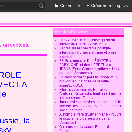
Connexion
+
Créer mon blog
Articles Récents
Le GNOSTICISME, l'enseignement
interdit du CHRISTIANISME ?
s un contexte
Vérités sur le spectacle politique
international : messianisme et ordre
mondial
FR Se connecter De l’ÉGYPTE à
BABYLONE, et des HÉBREUX à
JÉSUS (Série Gnose : synthèse des 4
 ROLE
premiers épisodes !)
Le choc pétrolier pour la Japon va t il
provoquer une crise de la dette
VEC LA
jusqu'aux USA
Film investigation de R=Tucker
je
Carlson : Netanyahu impliqué dans de
très sombres affaires
Journalistes, ministres, artistes : la liste
secrète des locataires VIP du logement
social parisien
Alstom : le frère d'Olivier Marleix rouvre
ussie, la
le dossier le plus sensible de la
Macronie !
On nous sert la soupe Edouard
sky
Philippe