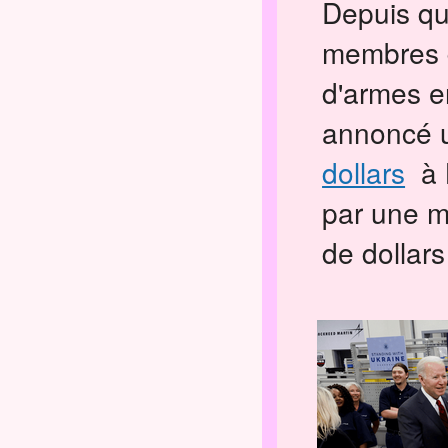
Depuis que
membres d
d'armes e
annoncé
dollars
à 
par une ma
de dollar