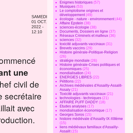
Enigmes historiques
(57)
Musiques
(53)
Le complotisme origines et
développement
(49)
SAMEDI
écologie - nature - environnement
(44)
01 OCT.
Affaire Epstein
(38)
2022 -
sciences-écologie
(38)
Documents, Dossiers en ligne
(37)
12:10
Réseaux Criminels et mafieux
(36)
sciences
(32)
toxicité adjuvants vaccinaux
(31)
Brevets vaccins
(29)
Histoire générale-Politique-Religion
t commencé
(26)
stratégie mondiale
(26)
Histoire générale-Crises politiques et
ant une
économiques
(25)
mondialisation
(24)
ENERGIES LIBRES
(22)
hef civil de
Pétitions
(22)
Archives médiévales d'Assailly-Assalit-
Assaly
(21)
e secrétaire
Toxicité adjuvants vaccinaux
(21)
technologies - techniques
(21)
AFFAIRE PUFF DADDY
(18)
llait avec
Etudes analyses
(17)
mondialisation économique
(17)
Georges Soros
(15)
roduction.
histoire médiévale d'Assailly IX-XIIIème
(15)
liens médiévaux famillaux d'Assailly-
Assalit
(15)