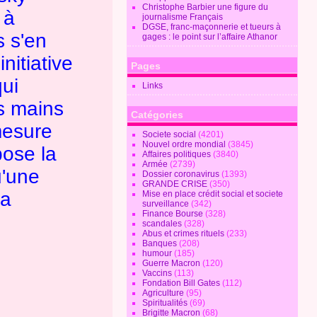
Christophe Barbier une figure du
 à
journalisme Français
DGSE, franc-maçonnerie et tueurs à
s s'en
gages : le point sur l’affaire Athanor
initiative
Pages
ui
Links
es mains
Catégories
mesure
Societe social
(4201)
Nouvel ordre mondial
(3845)
pose la
Affaires politiques
(3840)
Armée
(2739)
u'une
Dossier coronavirus
(1393)
GRANDE CRISE
(350)
la
Mise en place crédit social et societe
surveillance
(342)
Finance Bourse
(328)
scandales
(328)
Abus et crimes rituels
(233)
Banques
(208)
humour
(185)
Guerre Macron
(120)
Vaccins
(113)
Fondation Bill Gates
(112)
Agriculture
(95)
Spiritualités
(69)
Brigitte Macron
(68)