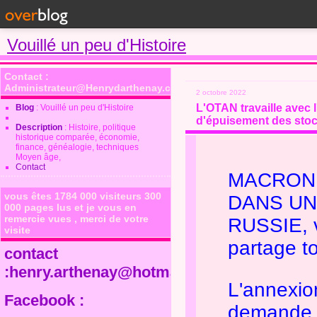
Vouillé un peu d'Histoire
Contact :
Administrateur@Henrydarthenay.com
2 octobre 2022
L'OTAN travaille avec 
Blog
: Vouillé un peu d'Histoire
d'épuisement des sto
Description
: Histoire, politique
historique comparée, économie,
finance, généalogie, techniques
Moyen âge,
Contact
MACRON 
vous êtes 1784 000 visiteurs 300
DANS UN
000 pages lus et je vous en
remercie vues , merci de votre
RUSSIE, v
visite
partage t
contact
:henry.arthenay@hotmail.fr
L'annexio
Facebook :
demande d