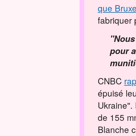
que Bruxe
fabriquer 
"Nous 
pour a
muniti
CNBC
ra
épuisé le
Ukraine".
de 155 mm
Blanche c