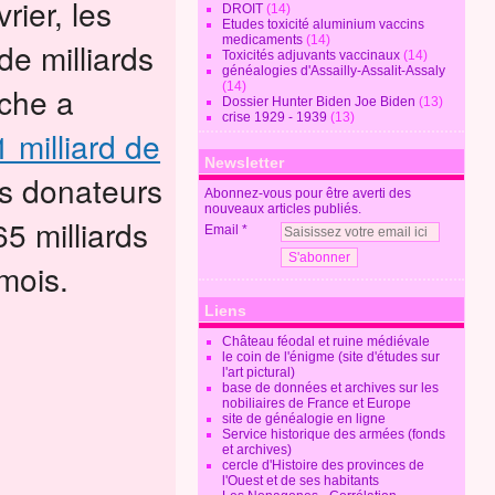
rier, les
DROIT
(14)
Etudes toxicité aluminium vaccins
medicaments
(14)
e milliards
Toxicités adjuvants vaccinaux
(14)
généalogies d'Assailly-Assalit-Assaly
(14)
nche a
Dossier Hunter Biden Joe Biden
(13)
crise 1929 - 1939
(13)
 milliard de
Newsletter
s donateurs
Abonnez-vous pour être averti des
nouveaux articles publiés.
5 milliards
Email
 mois.
Liens
Château féodal et ruine médiévale
le coin de l'énigme (site d'études sur
l'art pictural)
base de données et archives sur les
nobiliaires de France et Europe
site de généalogie en ligne
Service historique des armées (fonds
et archives)
cercle d'Histoire des provinces de
l'Ouest et de ses habitants