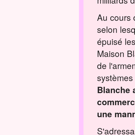
milliards 
Au cours d
selon lesq
épuisé le
Maison Bl
de l'arme
systèmes
Blanche 
commerce
une mann
S'adress