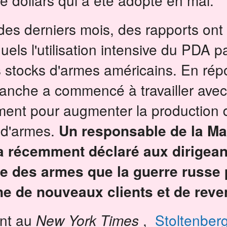
de dollars qui a été adopté en mai.
es derniers mois, des rapports ont 
uels l'utilisation intensive du PDA p
s stocks d'armes américains.
En rép
anche a commencé à travailler avec l
ment pour augmenter la production 
 d'armes.
Un responsable de la M
a récemment déclaré aux dirigean
 des armes que la guerre russe p
e de nouveaux clients et de rev
ant au
New York Times
,
Stoltenber