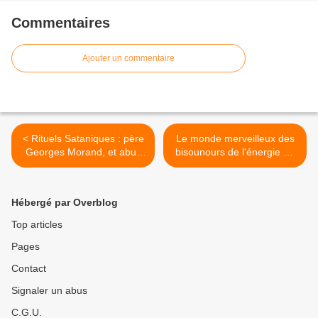
Commentaires
Ajouter un commentaire
< Rituels Sataniques : père
Le monde merveilleux des
Georges Morand, et abus
bisounours de l'énergie au
en crimes rituels en
niveau gouvernemental >
Allemagne
Hébergé par Overblog
Top articles
Pages
Contact
Signaler un abus
C.G.U.