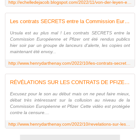
http://echelledejacob.blogspot.com/2022/11/von-der-leyen-etait-administratrice-du.html
Les contrats SECRETS entre la Commission Européenne et Pfizer ont été rendus publics - Vouillé un peu d'Histoire
Ursula est au plus mal ! Les contrats SECRETS entre la
Commission Européenne et Pfizer ont été rendus publics
hier soir par un groupe de lanceurs d'alerte, les copies ont
maintenant été envoy...
http://www.henrydarthenay.com/2022/10/les-contrats-secrets-entre-la-commission-europeenne-et-pfizer-ont-ete-rendus-publics.html
RÉVÉLATIONS SUR LES CONTRATS DE PFIZER, AVEC LA COMMISSION EUROPÉENNE. - Vouillé un peu d'Histoire
Excusez pour le son au début mais on ne peut faire mieux,
débat très intéressant sur la collusion au niveau de la
Commission Européenne et Pfizer Cette vidéo est protégée
contre la censure....
http://www.henrydarthenay.com/2022/10/revelations-sur-les-contrats-de-pfizer-avec-la-commission-europeenne.html