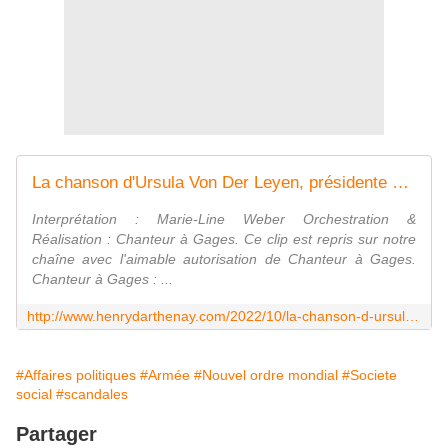
La chanson d'Ursula Von Der Leyen, présidente de la corruption européenne - Vouillé un peu d'Histoire
Interprétation : Marie-Line Weber Orchestration &
Réalisation : Chanteur à Gages. Ce clip est repris sur notre
chaîne avec l'aimable autorisation de Chanteur à Gages.
Chanteur à Gages : ...
http://www.henrydarthenay.com/2022/10/la-chanson-d-ursula-von-der-leyen-presidente-de-la-corruption-europeenne.html
#Affaires politiques
#Armée
#Nouvel ordre mondial
#Societe
social
#scandales
Partager