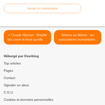
Ajouter un commentaire
< Couple Macron : Brigitte
Séisme au Maroc : les
fait courir le bruit qu'elle se
associations humanitaires
présenterait, comme
lancent des appels aux
canditate aux
dons >
présidentielles
Hébergé par Overblog
Top articles
Pages
Contact
Signaler un abus
C.G.U.
Cookies et données personnelles