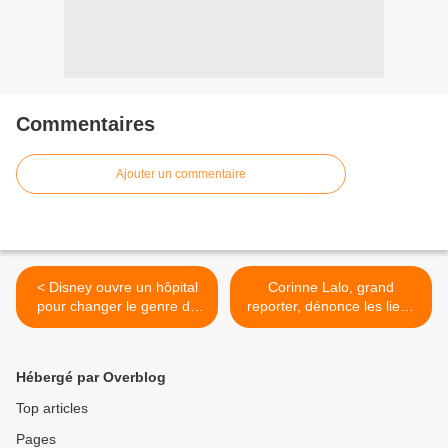
Commentaires
Ajouter un commentaire
< Disney ouvre un hôpital
Corinne Lalo, grand
pour changer le genre de
reporter, dénonce les liens
votre enfant!
entre medias, AFP, OMS et
Bill Gates >
Hébergé par Overblog
Top articles
Pages