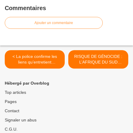
Commentaires
Ajouter un commentaire
< La police confirme les
RISQUE DE GÉNOCIDE :
liens qu’entretient
L’AFRIQUE DU SUD
Alexandre Benalla avec des
GAGNE SON PREMIER
oligarques russes
PROCÈS CONTRE ISRAËL
>
Hébergé par Overblog
Top articles
Pages
Contact
Signaler un abus
C.G.U.