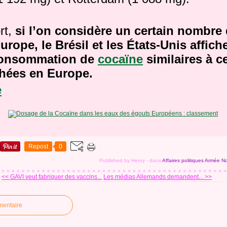
rt,
si l’on considère un certain nombre 
urope, le Brésil et les États-Unis affich
consommation de
cocaïne
similaires à c
chées en Europe.
e
Repost
0
Published by Henry
-
dans
Affaires politiques
Armée
No
<< GAVI veut fabriquer des vaccins...
Les médias Allemands demandent... >>
mentaire