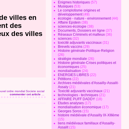
Enigmes historiques
(57)
Musiques
(53)
Le complotisme origines et
développement
(49)
de villes en
écologie - nature - environnement
(44)
Affaire Epstein
(38)
ent des
sciences-écologie
(38)
Documents, Dossiers en ligne
(37)
eux des villes
Réseaux Criminels et mafieux
(36)
sciences
(32)
toxicité adjuvants vaccinaux
(31)
Brevets vaccins
(29)
Histoire générale-Politique-Religion
(26)
stratégie mondiale
(26)
Histoire générale-Crises politiques et
économiques
(25)
mondialisation
(24)
ENERGIES LIBRES
(22)
Pétitions
(22)
Archives médiévales d'Assailly-Assalit-
Assaly
(21)
Toxicité adjuvants vaccinaux
(21)
uvel ordre mondial
Societe social
commenter cet article
…
technologies - techniques
(21)
AFFAIRE PUFF DADDY
(18)
Etudes analyses
(17)
mondialisation économique
(17)
Georges Soros
(15)
histoire médiévale d'Assailly IX-XIIIème
(15)
liens médiévaux famillaux d'Assailly-
Assalit
(15)