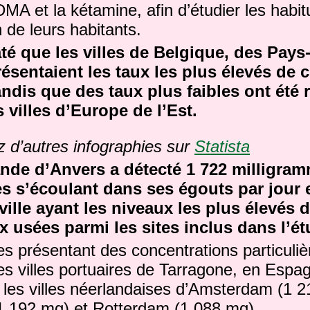
MA et la kétamine, afin d’étudier les habi
de leurs habitants.
té que les villes de Belgique, des Pays
ésentaient les taux les plus élevés de 
andis que des taux plus faibles ont été 
s villes d’Europe de l’Est.
z d’autres infographies sur
Statista
mande d’Anvers a détecté 1 722 milligra
s s’écoulant dans ses égouts par jour 
a ville ayant les niveaux les plus élevés
 usées parmi les sites inclus dans l’ét
les présentant des concentrations particuli
es villes portuaires de Tarragone, en Espa
 les villes néerlandaises d’Amsterdam (1 
 192 mg) et Rotterdam (1 088 mg).