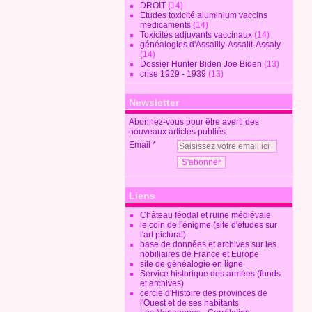
DROIT
(14)
Etudes toxicité aluminium vaccins
medicaments
(14)
Toxicités adjuvants vaccinaux
(14)
généalogies d'Assailly-Assalit-Assaly
(14)
Dossier Hunter Biden Joe Biden
(13)
crise 1929 - 1939
(13)
Newsletter
Abonnez-vous pour être averti des
nouveaux articles publiés.
Email
Liens
Château féodal et ruine médiévale
le coin de l'énigme (site d'études sur
l'art pictural)
base de données et archives sur les
nobiliaires de France et Europe
site de généalogie en ligne
Service historique des armées (fonds
et archives)
cercle d'Histoire des provinces de
l'Ouest et de ses habitants