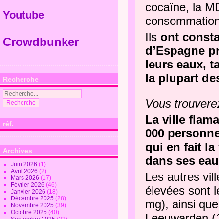
cocaïne, la MD
Youtube
consommation 
Ils
ont consta
Crowdbunker
d’Espagne pr
leurs eaux, t
la plupart de
Recherche
Vous trouvere
La ville fla
réf.
000 personne
qui en fait l
Archives
dans ses eaux
Juin 2026
(1)
Avril 2026
(2)
Les autres vil
Mars 2026
(17)
Février 2026
(46)
élevées sont l
Janvier 2026
(18)
Décembre 2025
(28)
mg), ainsi que
Novembre 2025
(39)
Octobre 2025
(40)
Leeuwarden (1