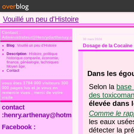
Vouillé un peu d'Histoire
Contact :
Administrateur@Henrydarthenay.com
30 mars 2024
Dosage de la Cocaïne 
Blog
: Vouillé un peu d'Histoire
Description
: Histoire, politique
historique comparée, économie,
finance, généalogie, techniques
Moyen âge,
Contact
Dans les égou
vous êtes 1784 000 visiteurs 300
Selon la
base 
000 pages lus et je vous en
remercie vues , merci de votre
des toxicoman
visite
élevée dans l
contact
Comme le rapp
:henry.arthenay@hotmail.fr
les eaux usées
Facebook :
détecter la p