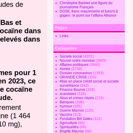
tudes de
Christophe Barbier une figure du
journalisme Français
DGSE, franc-maçonnerie et tueurs à
gages : le point sur l’affaire Athanor
-Bas et
Pages
cocaïne dans
Links
relevés dans
Catégories
Societe social
(4201)
Nouvel ordre mondial
(3845)
Affaires politiques
(3840)
Armée
(2739)
mmes pour 1
Dossier coronavirus
(1393)
GRANDE CRISE
(350)
en 2023, ce
Mise en place crédit social et societe
surveillance
(342)
 de cocaïne
Finance Bourse
(328)
scandales
(328)
ude.
Abus et crimes rituels
(233)
Banques
(208)
èrement
humour
(185)
Guerre Macron
(120)
gne (1 464
Vaccins
(113)
Fondation Bill Gates
(112)
210 mg),
Agriculture
(95)
Spiritualités
(69)
Brigitte Macron
(68)