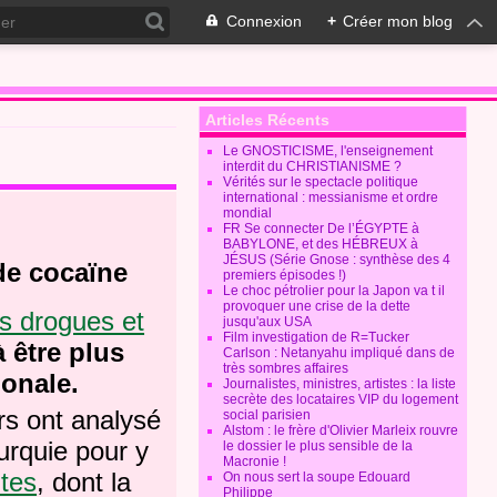
Connexion
+
Créer mon blog
Articles Récents
Le GNOSTICISME, l'enseignement
interdit du CHRISTIANISME ?
Vérités sur le spectacle politique
international : messianisme et ordre
mondial
FR Se connecter De l’ÉGYPTE à
BABYLONE, et des HÉBREUX à
JÉSUS (Série Gnose : synthèse des 4
de cocaïne
premiers épisodes !)
Le choc pétrolier pour la Japon va t il
provoquer une crise de la dette
s drogues et
jusqu'aux USA
Film investigation de R=Tucker
 être plus
Carlson : Netanyahu impliqué dans de
très sombres affaires
ionale.
Journalistes, ministres, artistes : la liste
secrète des locataires VIP du logement
rs ont analysé
social parisien
Alstom : le frère d'Olivier Marleix rouvre
urquie pour y
le dossier le plus sensible de la
Macronie !
ites
, dont la
On nous sert la soupe Edouard
Philippe