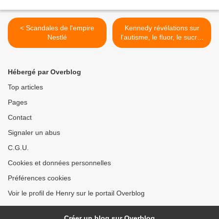
< Scandales de l'empire
Kennedy révélations sur
Nestlé
l'autisme, le fluor, le sucre,
le trafic d'enfants >
Hébergé par Overblog
Top articles
Pages
Contact
Signaler un abus
C.G.U.
Cookies et données personnelles
Préférences cookies
Voir le profil de Henry sur le portail Overblog
Créer un blog sur Overblog