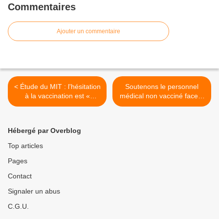
Commentaires
Ajouter un commentaire
< Étude du MIT : l'hésitation
Soutenons le personnel
à la vaccination est «
médical non vacciné face à
hautement informée,
l'obligation vaccinale >
scientifiquement instruite »
et « sophistiquée »
Hébergé par Overblog
Top articles
Pages
Contact
Signaler un abus
C.G.U.