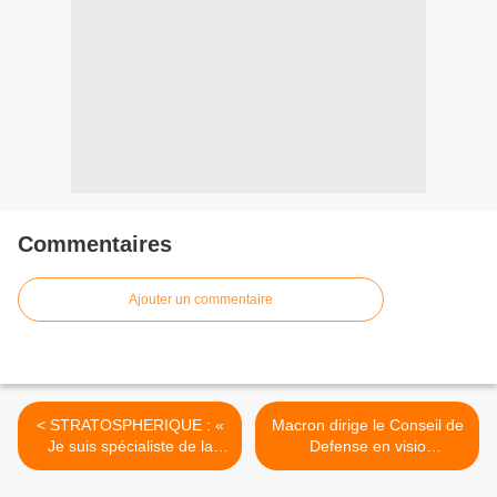
Commentaires
Ajouter un commentaire
< STRATOSPHERIQUE : «
Macron dirige le Conseil de
Je suis spécialiste de la
Defense en visio
réparation du préjudice
conférence de Brégançon >
corporel…Je n’ai jamais vu