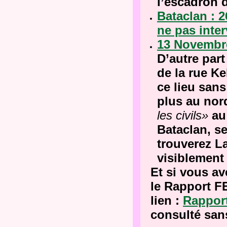
l’escadron 
Bataclan : 
ne pas inter
13 Novembr
D’autre par
de la rue K
ce lieu
sans 
plus au no
les civils»
au 
Bataclan, s
trouverez La
visiblement
Et si vous av
le Rapport F
lien :
Rappor
consulté san