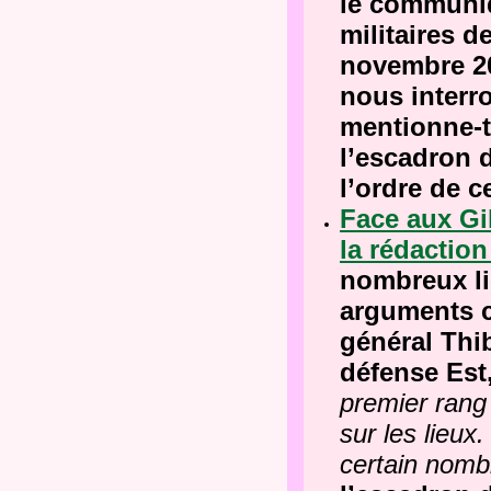
le communiq
militaires d
novembre 20
nous interr
mentionne-t
l’escadron 
l’ordre de c
Face aux Gil
la rédactio
nombreux li
arguments c
général Thi
défense Est,
premier rang
sur les lieux
certain nom