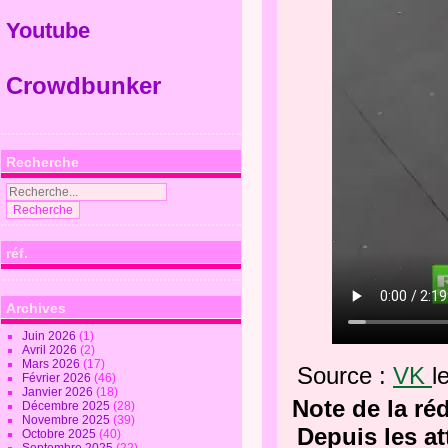
Youtube
Crowdbunker
Recherche
réf.
Archives
Juin 2026
(1)
Avril 2026
(2)
Mars 2026
(17)
Source :
VK
l
Février 2026
(46)
Janvier 2026
(18)
Note de la ré
Décembre 2025
(28)
Novembre 2025
(39)
Depuis les a
Octobre 2025
(40)