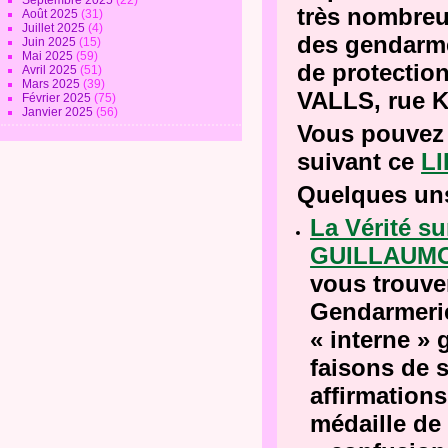
Septembre 2025
(22)
très nombreux
Août 2025
(31)
Juillet 2025
(4)
des gendarme
Juin 2025
(15)
Mai 2025
(59)
de protectio
Avril 2025
(51)
Mars 2025
(39)
VALLS, rue Ke
Février 2025
(75)
Janvier 2025
(56)
Vous pouvez 
suivant ce
L
Quelques uns 
La Vérité su
GUILLAUMO
vous trouver
Gendarmerie
« interne »
faisons de 
affirmations
médaille de 