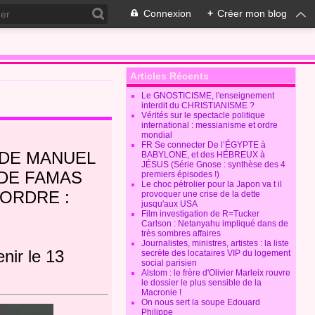
Connexion
+
Créer mon blog
Articles Récents
Le GNOSTICISME, l'enseignement
interdit du CHRISTIANISME ?
Vérités sur le spectacle politique
international : messianisme et ordre
mondial
FR Se connecter De l’ÉGYPTE à
 DE MANUEL
BABYLONE, et des HÉBREUX à
JÉSUS (Série Gnose : synthèse des 4
 DE FAMAS
premiers épisodes !)
Le choc pétrolier pour la Japon va t il
’ORDRE :
provoquer une crise de la dette
jusqu'aux USA
Film investigation de R=Tucker
Carlson : Netanyahu impliqué dans de
très sombres affaires
Journalistes, ministres, artistes : la liste
nir le 13
secrète des locataires VIP du logement
social parisien
Alstom : le frère d'Olivier Marleix rouvre
le dossier le plus sensible de la
Macronie !
On nous sert la soupe Edouard
Philippe