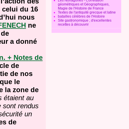
l’action des
Les Nonagones - Corrélation
géométriques et Géographiques,
 celui du 16
Magie de l'Histoire de France
Textes de l'antiquité grecque et latine
d’hui nous
batailles célébres de l'Histoire
Site gastronomique ; d'excellentes
 FENECH
ne
recettes à découvrir
 de
eur a donné
n. + Notes de
cle de
tie de nos
que le
e la zone de
ls étaient au
e sont rendus
sécurité un
es de