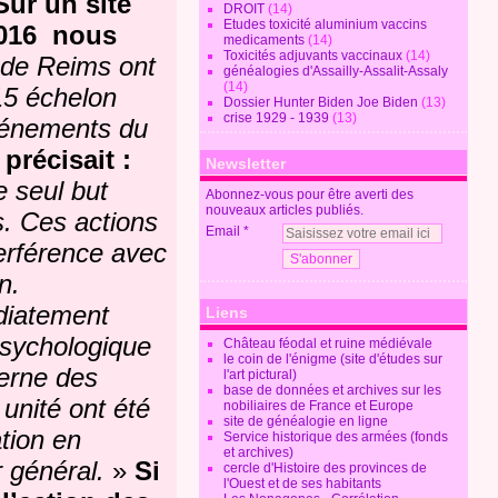
Sur un site
DROIT
(14)
Etudes toxicité aluminium vaccins
2016 nous
medicaments
(14)
Toxicités adjuvants vaccinaux
(14)
 de Reims ont
généalogies d'Assailly-Assalit-Assaly
(14)
15 échelon
Dossier Hunter Biden Joe Biden
(13)
crise 1929 - 1939
(13)
événements du
précisait :
Newsletter
e seul but
Abonnez-vous pour être averti des
nouveaux articles publiés.
s. Ces actions
Email
erférence avec
n.
diatement
Liens
 psychologique
Château féodal et ruine médiévale
le coin de l'énigme (site d'études sur
serne des
l'art pictural)
base de données et archives sur les
 unité ont été
nobiliaires de France et Europe
site de généalogie en ligne
ation en
Service historique des armées (fonds
et archives)
r général.
»
Si
cercle d'Histoire des provinces de
l'Ouest et de ses habitants