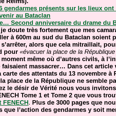
de Reims).
26 gendarmes présents sur les lieux ont
venir au Bataclan
e… Second anniversaire du drame du
t je doute très fortement que mes cama
eller à 600m au sud du Bataclan soient 
s’arrêter
, alors que cela mitraillait, po
rd pour
«évacuer la place de la République
moment même où d’autres civils, à l’in
e faisaient massacrer…
Dans cet article
 carte des attentats du 13 novembre à P
 la place de la République ne semble p
ez le désir de Vérité nous vous invitons
ENECH Tome 1 et Tome 2 que vous trou
t FENECH
.
Plus de 3000 pages que no
s que l’action des gendarmes y soit m