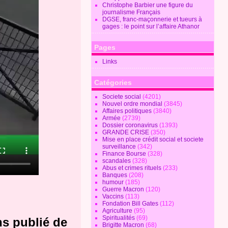
Christophe Barbier une figure du
journalisme Français
DGSE, franc-maçonnerie et tueurs à
gages : le point sur l’affaire Athanor
Pages
Links
Catégories
Societe social
(4201)
Nouvel ordre mondial
(3845)
Affaires politiques
(3840)
Armée
(2739)
Dossier coronavirus
(1393)
GRANDE CRISE
(350)
Mise en place crédit social et societe
surveillance
(342)
Finance Bourse
(328)
scandales
(328)
Abus et crimes rituels
(233)
Banques
(208)
humour
(185)
Guerre Macron
(120)
Vaccins
(113)
Fondation Bill Gates
(112)
Agriculture
(95)
Spiritualités
(69)
ns publié de
Brigitte Macron
(68)