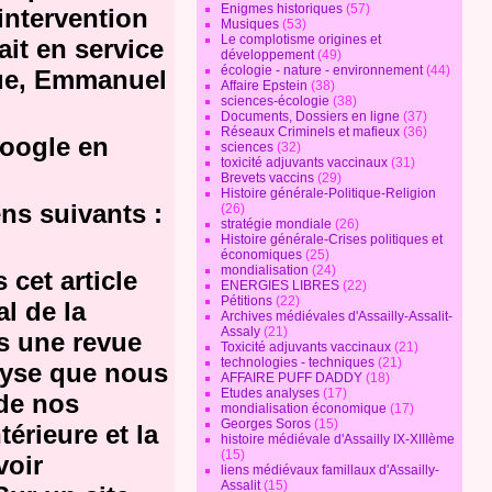
Enigmes historiques
(57)
intervention
Musiques
(53)
Le complotisme origines et
it en service
développement
(49)
écologie - nature - environnement
(44)
que, Emmanuel
Affaire Epstein
(38)
sciences-écologie
(38)
Documents, Dossiers en ligne
(37)
Réseaux Criminels et mafieux
(36)
Google en
sciences
(32)
toxicité adjuvants vaccinaux
(31)
Brevets vaccins
(29)
Histoire générale-Politique-Religion
ens suivants :
(26)
stratégie mondiale
(26)
Histoire générale-Crises politiques et
économiques
(25)
mondialisation
(24)
 cet article
ENERGIES LIBRES
(22)
Pétitions
(22)
l de la
Archives médiévales d'Assailly-Assalit-
Assaly
(21)
ns une revue
Toxicité adjuvants vaccinaux
(21)
technologies - techniques
(21)
lyse que nous
AFFAIRE PUFF DADDY
(18)
Etudes analyses
(17)
 de nos
mondialisation économique
(17)
Georges Soros
(15)
térieure et la
histoire médiévale d'Assailly IX-XIIIème
(15)
voir
liens médiévaux famillaux d'Assailly-
Assalit
(15)