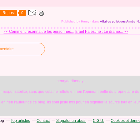
Repost
0
Published by Henry
-
dans
Affaires politiques
Armée
No
<< Comment reconnaître les personnes...
Israël Palestine : Le drame... >>
mentaire
henrydarthenay
 responsabilité, sans que cela ne reflète en rien l'opinion réelle du propriétaire du
en rien l'auteur de ce blog, ils sont juste mis pour en signifier la source tout en leu
log
Top articles
Contact
Signaler un abus
C.G.U.
Cookies et donn