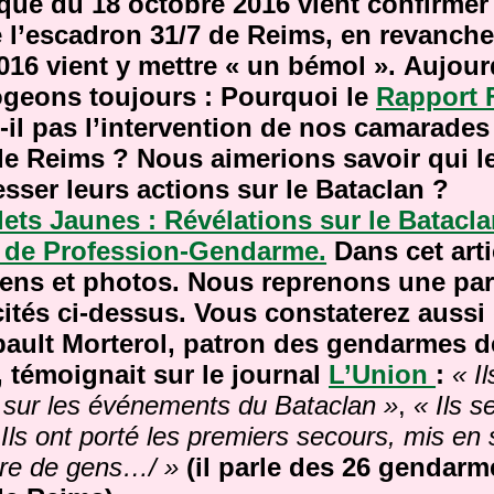
ué du 18 octobre 2016 vient confirmer 
e l’escadron 31/7 de Reims, en revanche
16 vient y mettre « un bémol ».
Aujour
ogeons toujours : Pourquoi le
Rapport
-il pas l’intervention de nos camarades
de Reims ? Nous aimerions savoir qui l
esser leurs actions sur le Bataclan ?
ets Jaunes : Révélations sur le Batacla
n de Profession-Gendarme.
Dans cet arti
ens et photos. Nous reprenons une par
ités ci-dessus. Vous constaterez aussi 
bault Morterol, patron des gendarmes d
 témoignait sur le journal
L’Union
:
« I
 sur les événements du Bataclan »
,
« Ils s
. Ils ont porté les premiers secours, mis en 
bre de gens…/ »
(il parle des 26 gendarm