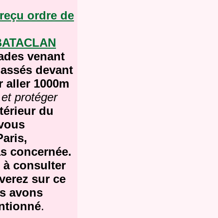
 reçu ordre de
 BATACLAN
rades venant
passés devant
ur aller 1000m
 et protéger
térieur du
 vous
aris,
as concernée.
 à consulter
verez sur ce
us avons
entionné
.