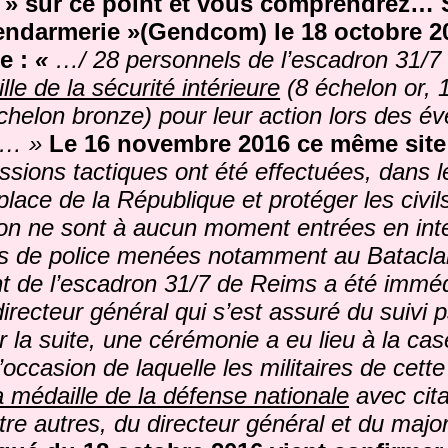
 » sur ce point et vous comprendrez…
gendarmerie »(Gendcom) le 18 octobre 
re :
«
…/ 28 personnels de l’escadron 31/7
lle de la sécurité intérieure
(8 échelon or, 
échelon bronze) pour leur action lors des 
/… »
Le 16 novembre 2016 ce même site 
sions tactiques ont été effectuées, dans l
place de la République et protéger les civil
ion ne sont à aucun moment entrées en int
ns de police menées notamment au Batacla
 de l’escadron 31/7 de Reims a été immé
directeur général qui s’est assuré du suivi
ar la suite, une cérémonie a eu lieu à la ca
l’occasion de laquelle les militaires de cette
a médaille de la défense nationale
avec cit
re autres, du directeur général et du majo