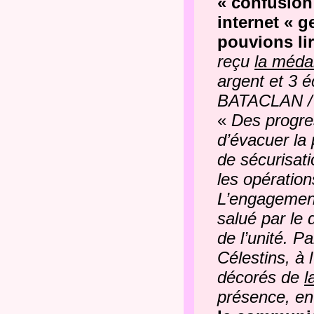
« confusion
internet « 
pouvions li
reçu
la médai
argent et 3 
BATACLAN 
«
Des progres
d’évacuer la 
de sécurisat
les opératio
L’engagement
salué par le 
de l’unité. P
Célestins, à 
décorés de
l
présence, ent