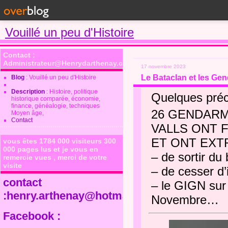
Vouillé un peu d'Histoire
Contact :
Administrateur@Henrydarthenay.com
17 novembre 2023
Le Bataclan et les Ge
Blog
: Vouillé un peu d'Histoire
Description
: Histoire, politique
Quelques préc
historique comparée, économie,
finance, généalogie, techniques
26 GENDARM
Moyen âge,
Contact
VALLS ONT 
ET ONT EXTR
vous êtes 1784 000 visiteurs 300
000 pages lus et je vous en
– de sortir du
remercie vues , merci de votre
visite
– de cesser d’
contact
– le GIGN sur 
:henry.arthenay@hotmail.fr
Novembre…
Facebook :