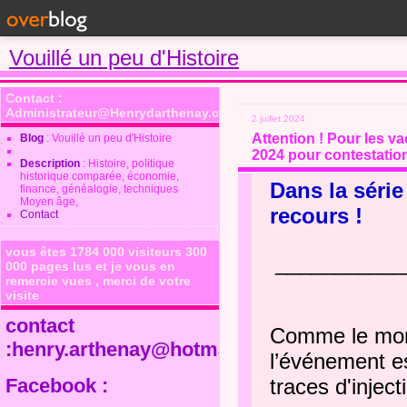
Vouillé un peu d'Histoire
Contact :
Administrateur@Henrydarthenay.com
2 juillet 2024
Attention ! Pour les v
Blog
: Vouillé un peu d'Histoire
2024 pour contestatio
Description
: Histoire, politique
historique comparée, économie,
Dans la série
finance, généalogie, techniques
Moyen âge,
recours !
Contact
vous êtes 1784 000 visiteurs 300
___________
000 pages lus et je vous en
remercie vues , merci de votre
visite
contact
Comme le mond
:henry.arthenay@hotmail.fr
l’événement est
Facebook :
traces d'inject