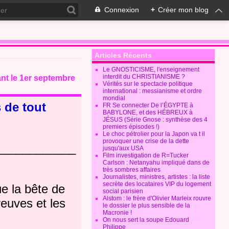
Connexion
+
Créer mon blog
Articles Récents
Le GNOSTICISME, l'enseignement
interdit du CHRISTIANISME ?
ant le 1er septembre
Vérités sur le spectacle politique
international : messianisme et ordre
mondial
s de tout
FR Se connecter De l’ÉGYPTE à
BABYLONE, et des HÉBREUX à
JÉSUS (Série Gnose : synthèse des 4
premiers épisodes !)
Le choc pétrolier pour la Japon va t il
provoquer une crise de la dette
____________
jusqu'aux USA
Film investigation de R=Tucker
Carlson : Netanyahu impliqué dans de
très sombres affaires
Journalistes, ministres, artistes : la liste
secrète des locataires VIP du logement
e la bête de
social parisien
Alstom : le frère d'Olivier Marleix rouvre
reuves et les
le dossier le plus sensible de la
Macronie !
On nous sert la soupe Edouard
Philippe