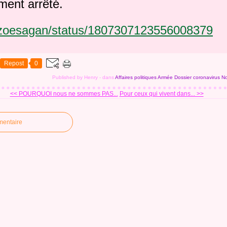
ement arrêté.
m/zoesagan/status/1807307123556008379
Repost
0
Published by Henry
-
dans
Affaires politiques
Armée
Dossier coronavirus
No
<< POURQUOI nous ne sommes PAS...
Pour ceux qui vivent dans... >>
mentaire