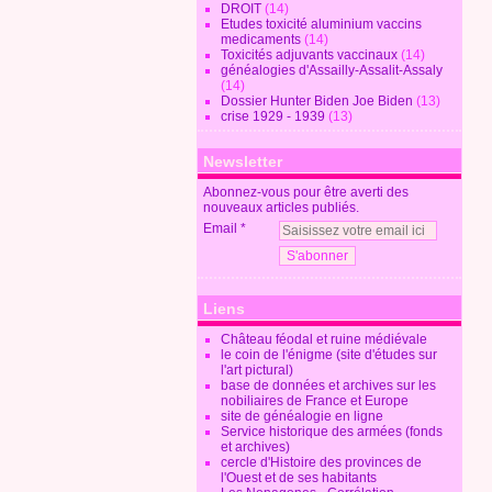
DROIT
(14)
Etudes toxicité aluminium vaccins
medicaments
(14)
Toxicités adjuvants vaccinaux
(14)
généalogies d'Assailly-Assalit-Assaly
(14)
Dossier Hunter Biden Joe Biden
(13)
crise 1929 - 1939
(13)
Newsletter
Abonnez-vous pour être averti des
nouveaux articles publiés.
Email
Liens
Château féodal et ruine médiévale
le coin de l'énigme (site d'études sur
l'art pictural)
base de données et archives sur les
nobiliaires de France et Europe
site de généalogie en ligne
Service historique des armées (fonds
et archives)
cercle d'Histoire des provinces de
l'Ouest et de ses habitants