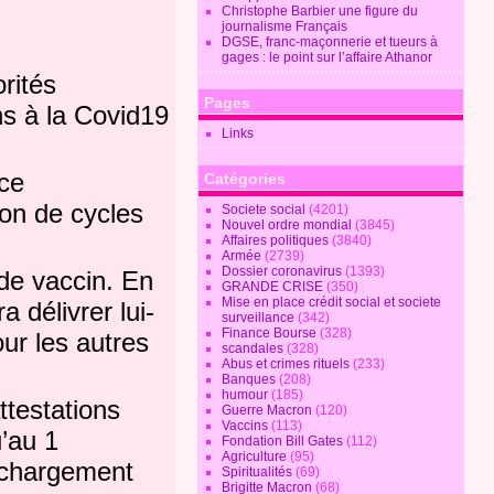
Christophe Barbier une figure du
journalisme Français
DGSE, franc-maçonnerie et tueurs à
gages : le point sur l’affaire Athanor
rités
Pages
ons à la Covid19
Links
ice
Catégories
ion de cycles
Societe social
(4201)
Nouvel ordre mondial
(3845)
Affaires politiques
(3840)
Armée
(2739)
Dossier coronavirus
(1393)
 de vaccin. En
GRANDE CRISE
(350)
Mise en place crédit social et societe
 délivrer lui-
surveillance
(342)
Finance Bourse
(328)
ur les autres
scandales
(328)
Abus et crimes rituels
(233)
Banques
(208)
humour
(185)
ttestations
Guerre Macron
(120)
Vaccins
(113)
u’au 1
Fondation Bill Gates
(112)
Agriculture
(95)
léchargement
Spiritualités
(69)
Brigitte Macron
(68)