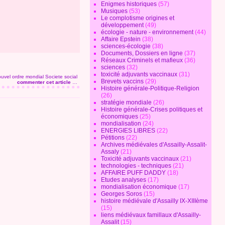
Enigmes historiques
(57)
Musiques
(53)
Le complotisme origines et
développement
(49)
écologie - nature - environnement
(44)
Affaire Epstein
(38)
sciences-écologie
(38)
Documents, Dossiers en ligne
(37)
Réseaux Criminels et mafieux
(36)
sciences
(32)
toxicité adjuvants vaccinaux
(31)
uvel ordre mondial
Societe social
Brevets vaccins
(29)
commenter cet article
…
Histoire générale-Politique-Religion
(26)
stratégie mondiale
(26)
Histoire générale-Crises politiques et
économiques
(25)
mondialisation
(24)
ENERGIES LIBRES
(22)
Pétitions
(22)
Archives médiévales d'Assailly-Assalit-
Assaly
(21)
Toxicité adjuvants vaccinaux
(21)
technologies - techniques
(21)
AFFAIRE PUFF DADDY
(18)
Etudes analyses
(17)
mondialisation économique
(17)
Georges Soros
(15)
histoire médiévale d'Assailly IX-XIIIème
(15)
liens médiévaux famillaux d'Assailly-
Assalit
(15)