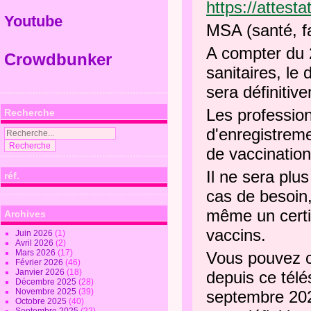
https://attesta
Youtube
MSA (santé, fa
A compter du 2
Crowdbunker
sanitaires, le 
sera définitiv
Les profession
Recherche
d'enregistreme
de vaccination
Il ne sera plu
réf.
cas de besoin,
même un certif
Archives
vaccins.
Juin 2026
(1)
Avril 2026
(2)
Mars 2026
(17)
Vous pouvez c
Février 2026
(46)
Janvier 2026
(18)
depuis ce télé
Décembre 2025
(28)
Novembre 2025
(39)
septembre 202
Octobre 2025
(40)