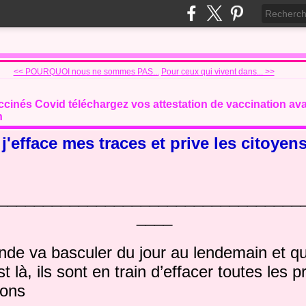
<< POURQUOI nous ne sommes PAS...
Pour ceux qui vivent dans... >>
accinés Covid téléchargez vos attestation de vaccination av
n
 j'efface mes traces et prive les citoyen
__________________________________
____
e va basculer du jour au lendemain et qu
 là, ils sont en train d’effacer toutes les p
ions