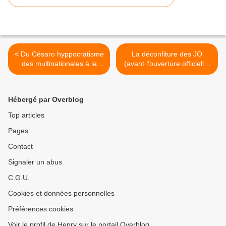
< Du Césaro hyppocratisme
La déconfiture des JO
des multinationales à la
(avant l'ouverture officielle)
médecine coloniale des
>
USA
Hébergé par Overblog
Top articles
Pages
Contact
Signaler un abus
C.G.U.
Cookies et données personnelles
Préférences cookies
Voir le profil de Henry sur le portail Overblog