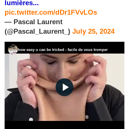
lumières...
pic.twitter.com/dDr1FVvLOs
— Pascal Laurent
(@Pascal_Laurent_)
July 25, 2024