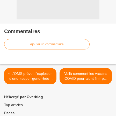
Commentaires
Ajouter un commentaire
< L’OMS prévoit l’explosion
Voilà comment les vaccins
d’une «super-gonorrhée»
COVID pourraient finir par
due au coronavirus (et le
devenir obligatoires en
retour en force du VIH)
France >
Hébergé par Overblog
Top articles
Pages