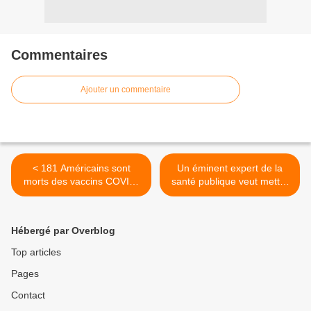
Commentaires
Ajouter un commentaire
< 181 Américains sont
Un éminent expert de la
morts des vaccins COVID-
santé publique veut mettre
19 en seulement 2
fin au déploiement de la 5G
semaines
et cite des dangers pour la
reproduction et
Hébergé par Overblog
l’immunologie >
Top articles
Pages
Contact