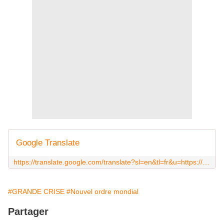
Google Translate
https://translate.google.com/translate?sl=en&tl=fr&u=https://www.zerohedge.com/markets/investing-legend-sees-spectacular-crash-next-few-months
#GRANDE CRISE
#Nouvel ordre mondial
Partager