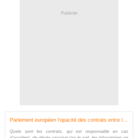
Publicité
Parlement européen l'opacité des contrats entre les Etats et les laboratoires pour la Covid19 - Vouillé un peu d'Histoire
Quels sont les contrats, qui est responsable en cas
d'accident, de décès vaccinal (on le sait, les laboratoires se