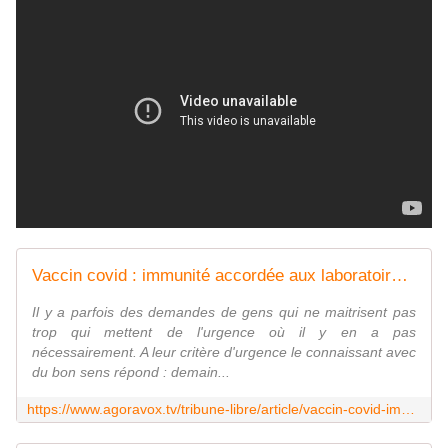
Vaccin covid : immunité accordée aux laboratoires par la commission européenne
Il y a parfois des demandes de gens qui ne maitrisent pas
trop qui mettent de l'urgence où il y en a pas
nécessairement. A leur critère d'urgence le connaissant avec
du bon sens répond : demain...
https://www.agoravox.tv/tribune-libre/article/vaccin-covid-immunite-accordee-aux-87896