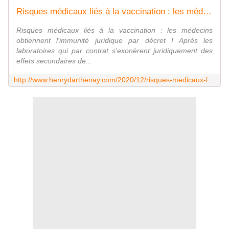
Risques médicaux liés à la vaccination : les médecins obtiennent l'immunité juridique par décret ! - Vouillé un peu d'Histoire
Risques médicaux liés à la vaccination : les médecins
obtiennent l'immunité juridique par décret ! Après les
laboratoires qui par contrat s'exonèrent juridiquement des
effets secondaires de...
http://www.henrydarthenay.com/2020/12/risques-medicaux-lies-a-la-vaccination-les-medecins-obtiennent-l-immunite-juridique-par-decret.html