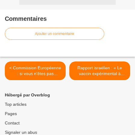
Commentaires
Ajouter un commentaire
< Commission Européenne
Rapport israélien : « Le
: si vous n'êtes pas
vaccin expérimental à
vaccinés ç'est que vous
ARNm de Pfizer a tué «
êtes anti Occidental et anti
environ 40 fois plus de
Union Européenne
personnes (âgées) que la
Hébergé par Overblog
maladie elle-même n’aurait
tué » au cours d’une
Top articles
récente période de
Pages
vaccination de cinq
semaines » >
Contact
Signaler un abus