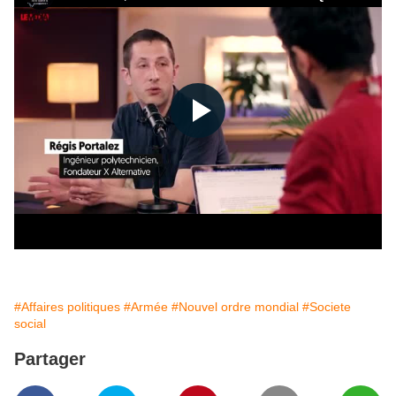
#Affaires politiques
#Armée
#Nouvel ordre mondial
#Societe
social
Partager