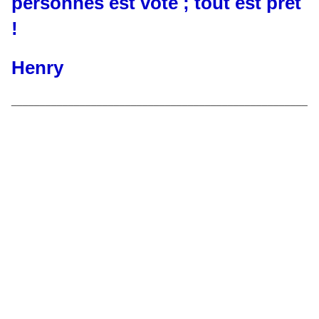
personnes est voté ; tout est prêt
!
Henry
____________________________________________________