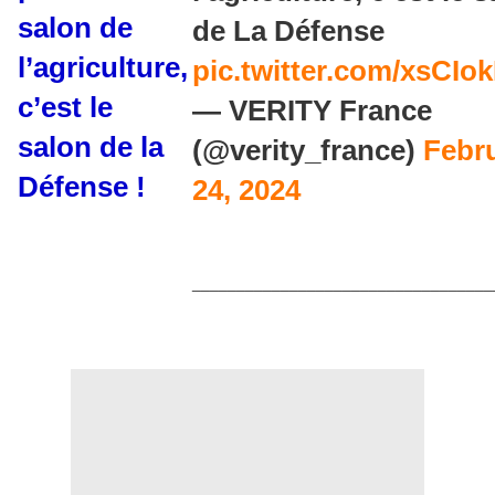
salon de
de La Défense
l’agriculture,
pic.twitter.com/xsCIo
c’est le
— VERITY France
salon de la
(@verity_france)
Febr
Défense !
24, 2024
__________________________________