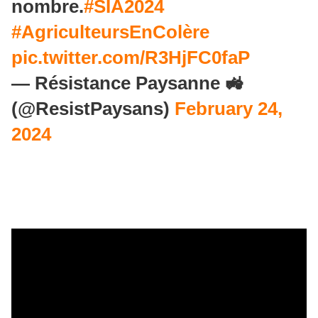
nombre.
#SIA2024
#AgriculteursEnColère
pic.twitter.com/R3HjFC0faP
— Résistance Paysanne 🚜
(@ResistPaysans)
February 24,
2024