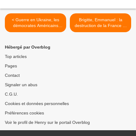
< Guerre en Ukraine, les
Brigitte, Emmanuel : la
démocrates Américains
destruction de la France et
mineraient le terrain pour
les mémoires d'inceste >
Trump via Macron !
Hébergé par Overblog
Top articles
Pages
Contact
Signaler un abus
C.G.U.
Cookies et données personnelles
Préférences cookies
Voir le profil de Henry sur le portail Overblog