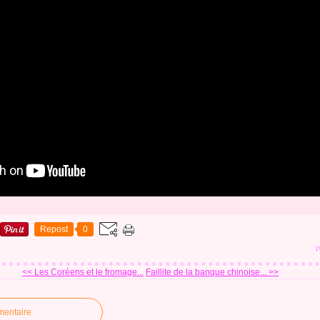
Repost
0
P
<< Les Coréens et le fromage...
Faillite de la banque chinoise... >>
mentaire