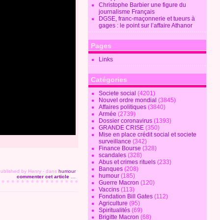
Christophe Barbier une figure du
journalisme Français
DGSE, franc-maçonnerie et tueurs à
gages : le point sur l’affaire Athanor
Pages
Links
Catégories
Societe social
(4201)
Nouvel ordre mondial
(3845)
Affaires politiques
(3840)
Armée
(2739)
Dossier coronavirus
(1393)
GRANDE CRISE
(350)
Mise en place crédit social et societe
surveillance
(342)
Finance Bourse
(328)
scandales
(328)
Abus et crimes rituels
(233)
Banques
(208)
ublished by Henry
-
dans
humour
humour
(185)
commenter cet article
…
Guerre Macron
(120)
Vaccins
(113)
Fondation Bill Gates
(112)
Agriculture
(95)
Spiritualités
(69)
Brigitte Macron
(68)