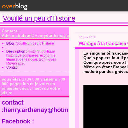
Vouillé un peu d'Histoire
Contact :
Administrateur@Henrydarthenay.com
15 juin 2018
Mariage à la française 
Blog
: Vouillé un peu d'Histoire
Description
: Histoire, politique
La singularité français
historique comparée, économie,
Quels papiers faut il p
finance, généalogie, techniques
Comique après coup ! 
Moyen âge,
Même en étant Français
Contact
modéré par des grèves
vous êtes 1784 000 visiteurs 300
000 pages lus et je vous en
remercie vues , merci de votre
visite
contact
:henry.arthenay@hotmail.fr
Facebook :