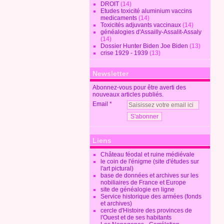
DROIT
(14)
Etudes toxicité aluminium vaccins
medicaments
(14)
Toxicités adjuvants vaccinaux
(14)
généalogies d'Assailly-Assalit-Assaly
(14)
Dossier Hunter Biden Joe Biden
(13)
crise 1929 - 1939
(13)
Newsletter
Abonnez-vous pour être averti des
nouveaux articles publiés.
Email
Liens
Château féodal et ruine médiévale
le coin de l'énigme (site d'études sur
l'art pictural)
base de données et archives sur les
nobiliaires de France et Europe
site de généalogie en ligne
Service historique des armées (fonds
et archives)
cercle d'Histoire des provinces de
l'Ouest et de ses habitants