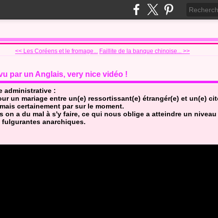
<< Les Coréens et le fromage...
Faillite de la banque chinoise... >>
vu par un Anglais, very nice vidéo !
e administrative :
our un mariage entre un(e) ressortissant(e) étrangér(e) et un(e) cit
mais certainement par sur le moment.
 on a du mal à s'y faire, ce qui nous oblige a atteindre un niveau
 fulgurantes anarchiques.