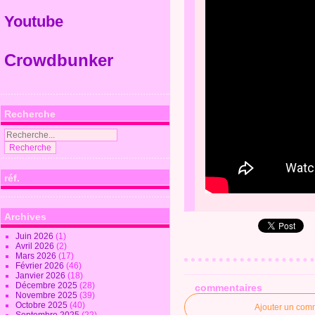
Youtube
Crowdbunker
Recherche
réf.
Archives
Juin 2026
(1)
Avril 2026
(2)
Mars 2026
(17)
Février 2026
(46)
Janvier 2026
(18)
Décembre 2025
(28)
commentaires
Novembre 2025
(39)
Octobre 2025
(40)
Ajouter un com