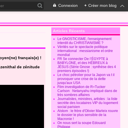
Connexion
+
Créer mon blog
Articles Récents
Le GNOSTICISME, l'enseignement
interdit du CHRISTIANISME ?
Vérités sur le spectacle politique
international : messianisme et ordre
mondial
oyen(ne) français(e) !
FR Se connecter De l’ÉGYPTE à
BABYLONE, et des HÉBREUX à
 zenithal de zénitude
JÉSUS (Série Gnose : synthèse des 4
premiers épisodes !)
Le choc pétrolier pour la Japon va t il
provoquer une crise de la dette
jusqu'aux USA
Film investigation de R=Tucker
Carlson : Netanyahu impliqué dans de
très sombres affaires
Journalistes, ministres, artistes : la liste
secrète des locataires VIP du logement
social parisien
Alstom : le frère d'Olivier Marleix rouvre
le dossier le plus sensible de la
Macronie !
On nous sert la soupe Edouard
Philippe