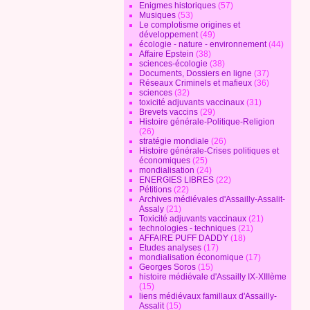
Enigmes historiques
(57)
Musiques
(53)
Le complotisme origines et
développement
(49)
écologie - nature - environnement
(44)
Affaire Epstein
(38)
sciences-écologie
(38)
Documents, Dossiers en ligne
(37)
Réseaux Criminels et mafieux
(36)
sciences
(32)
toxicité adjuvants vaccinaux
(31)
Brevets vaccins
(29)
Histoire générale-Politique-Religion
(26)
stratégie mondiale
(26)
Histoire générale-Crises politiques et
économiques
(25)
mondialisation
(24)
ENERGIES LIBRES
(22)
Pétitions
(22)
Archives médiévales d'Assailly-Assalit-
Assaly
(21)
Toxicité adjuvants vaccinaux
(21)
technologies - techniques
(21)
AFFAIRE PUFF DADDY
(18)
Etudes analyses
(17)
mondialisation économique
(17)
Georges Soros
(15)
histoire médiévale d'Assailly IX-XIIIème
(15)
liens médiévaux famillaux d'Assailly-
Assalit
(15)