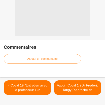
Commentaires
Ajouter un commentaire
< Covid 19 "Entretien avec
Vaccin Covid 1 9Dr Frederic
le professeur Luc
Tangy l'approche de
Montagnier par le docteur
l'Institut Pasteur >
Jean-François Lemoine" 16
avril 2020