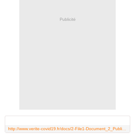
Publicité
http://www.verite-covid19.fr/docs/2-File1-Document_2_Publication_of_Frederic_TangyF.and_Hussein_Y.Naim_in_VIRAL_IMMUNOLOGY_Volume_18_Number_2-2005.pdf