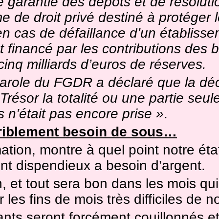
 garantie des dépôts et de résolut
 de droit privé destiné à protéger 
n cas de défaillance d’un établiss
st financé par les contributions des
inq milliards d’euros de réserves.
arole du FGDR a déclaré que la déc
Trésor la totalité ou une partie seu
 n’était pas encore prise »
.
erriblement besoin de sous…
ation, montre à quel point notre éta
t dispendieux a besoin d’argent.
, et tout sera bon dans les mois qu
 les fins de mois très difficiles de n
nts seront forcément couillonnés et