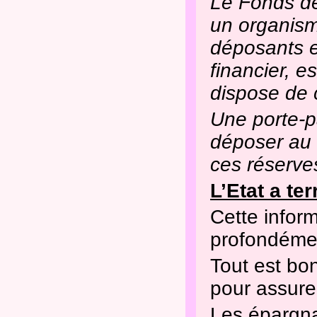
Le Fonds de
un organisme
déposants e
financier, e
dispose de c
Une porte-p
déposer au 
ces réserves
L’Etat a t
Cette inform
profondémen
Tout est bon
pour assurer
Les épargna