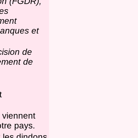
ion (FGDR),
les
ement
 banques et
ision de
lement de
t
i viennent
otre pays.
 les dindons