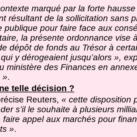
ontexte marqué par la forte hausse
t résultant de la sollicitation sans
e publique pour faire face aux con
itaire, la présente ordonnance vise 
 de dépôt de fonds au Trésor à certa
qui y dérogeaient jusqu’alors », ex
 ministère des Finances en annexe
 »
.
e telle décision ?
récise Reuters,
« cette disposition
éder s’il le souhaite à plusieurs milli
à faire appel aux marchés pour fina
ts »
.