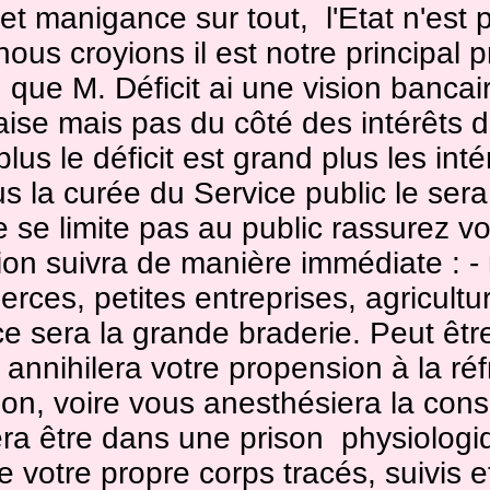
et manigance sur tout, l'Etat n'est 
ous croyions il est notre principal pr
que M. Déficit ai une vision bancai
aise mais pas du côté des intérêts d
lus le déficit est grand plus les inté
us la curée du Service public le ser
 se limite pas au public rassurez vo
ion suivra de manière immédiate : - 
rces, petites entreprises, agricultur
ce sera la grande braderie. Peut êtr
annihilera votre propension à la réf
ion, voire vous anesthésiera la con
era être dans une prison physiologi
e votre propre corps tracés, suivis e