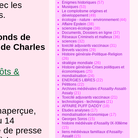
ec les
Enigmes historiques
(57)
Musiques
(53)
Le complotisme origines et
s.
développement
(49)
écologie - nature - environnement
(44)
Affaire Epstein
(38)
sciences-écologie
(38)
Documents, Dossiers en ligne
(37)
fonds de
Réseaux Criminels et mafieux
(36)
sciences
(32)
o de Charles
toxicité adjuvants vaccinaux
(31)
Brevets vaccins
(29)
Histoire générale-Politique-Religion
(26)
stratégie mondiale
(26)
Histoire générale-Crises politiques et
ôts &
économiques
(25)
mondialisation
(24)
ENERGIES LIBRES
(22)
Pétitions
(22)
Archives médiévales d'Assailly-Assalit-
Assaly
(21)
Toxicité adjuvants vaccinaux
(21)
technologies - techniques
(21)
AFFAIRE PUFF DADDY
(18)
inaperçue,
Etudes analyses
(17)
mondialisation économique
(17)
u 14
Georges Soros
(15)
histoire médiévale d'Assailly IX-XIIIème
(15)
e de presse
liens médiévaux famillaux d'Assailly-
Assalit
(15)