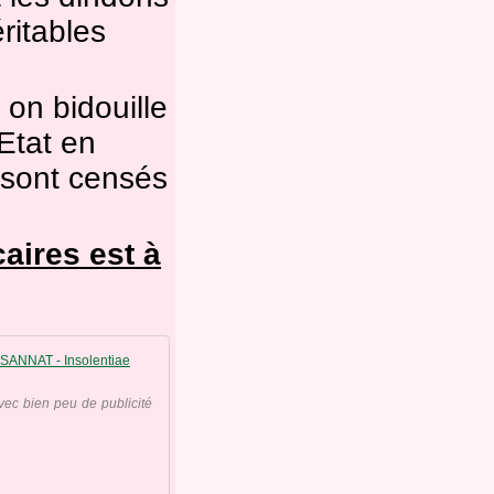
éritables
on bidouille
’Etat en
 sont censés
aires est à
" L'Etat français "pompe" la trésorerie du fonds 
vec bien peu de publicité