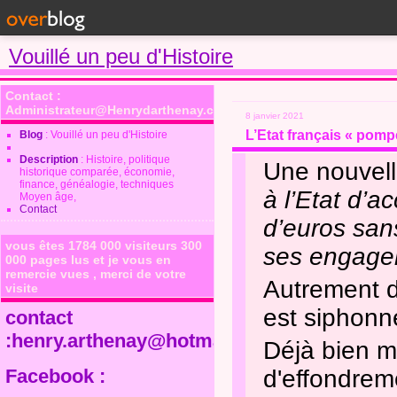
Vouillé un peu d'Histoire
Contact :
Administrateur@Henrydarthenay.com
8 janvier 2021
L’Etat français « pompe
Blog
: Vouillé un peu d'Histoire
Description
: Histoire, politique
Une nouvell
historique comparée, économie,
finance, généalogie, techniques
à l’Etat d’ac
Moyen âge,
Contact
d’euros san
vous êtes 1784 000 visiteurs 300
ses engage
000 pages lus et je vous en
remercie vues , merci de votre
Autrement d
visite
est siphonné
contact
:henry.arthenay@hotmail.fr
Déjà bien m
Facebook :
d'effondrem