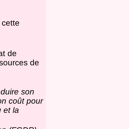
 cette
at de
ssources de
éduire son
on coût pour
 et la