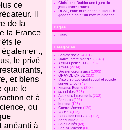
plus ce
Christophe Barbier une figure du
journalisme Français
DGSE, franc-maçonnerie et tueurs à
édateur. Il
gages : le point sur l’affaire Athanor
re de la
Pages
e la France.
Links
rêts le
Catégories
a également,
Societe social
(4201)
us, le privé
Nouvel ordre mondial
(3845)
Affaires politiques
(3840)
restaurants,
Armée
(2739)
Dossier coronavirus
(1393)
GRANDE CRISE
(350)
e, et biens
Mise en place crédit social et societe
surveillance
(342)
e que le
Finance Bourse
(328)
scandales
(328)
raction et à
Abus et crimes rituels
(233)
Banques
(208)
humour
(185)
science, ou
Guerre Macron
(120)
Vaccins
(113)
que
Fondation Bill Gates
(112)
Agriculture
(95)
t anéanti à
Spiritualités
(69)
Brigitte Macron
(68)