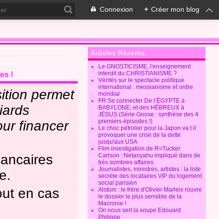
Connexion
+
Créer mon blog
Articles Récents
Le GNOSTICISME, l'enseignement
interdit du CHRISTIANISME ?
es !
Vérités sur le spectacle politique
international : messianisme et ordre
sition permet
mondial
FR Se connecter De l’ÉGYPTE à
liards
BABYLONE, et des HÉBREUX à
JÉSUS (Série Gnose : synthèse des 4
premiers épisodes !)
ur financer
Le choc pétrolier pour la Japon va t il
provoquer une crise de la dette
jusqu'aux USA
Film investigation de R=Tucker
bancaires
Carlson : Netanyahu impliqué dans de
très sombres affaires
Journalistes, ministres, artistes : la liste
e.
secrète des locataires VIP du logement
social parisien
out en cas
Alstom : le frère d'Olivier Marleix rouvre
le dossier le plus sensible de la
Macronie !
On nous sert la soupe Edouard
Philippe