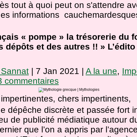
ès tout à quoi peut on s'attendre av
des informations cauchemardesque
ançais « pompe » la trésorerie du 
s dépôts et des autres !! » L’édit
 Sannat
|
7 Jan 2021
|
A la une
,
Imp
3 commentaires
impertinentes, chers impertinents,
ne dépêche discrète et passée fort 
eu de publicité médiatique autour d
rnier que l’on a appris par l’agenc