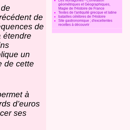
Les Nonagones - Corrélation
géométriques et Géographiques,
 de
Magie de l'Histoire de France
Textes de l'antiquité grecque et latine
 précédent de
batailles célébres de l'Histoire
Site gastronomique ; d'excellentes
séquences de
recettes à découvrir
à étendre
ins
plique un
 de cette
 permet à
ards d’euros
ncer ses