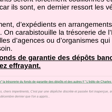
car ils sont, en dernier ressort les v
ent, d’expédients en arrangements 
 On carabistouille la trésorerie de l
les d’agences ou d’organismes qui
oin.
fonds de garantie des dépôts banc
ez effrayant.
, chers impertinents, C'est par une dépêche discrète et passée fort inaperçue, a
décembre dernier que l'on a appris...