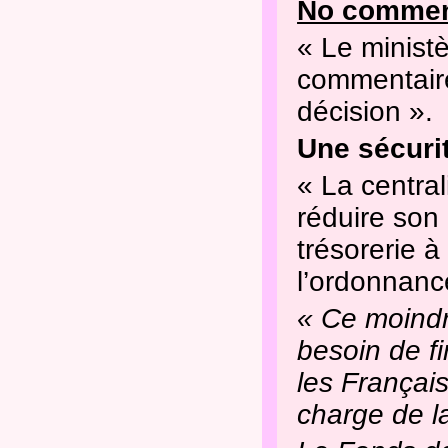
No comment 
« Le ministè
commentaire
décision ».
Une sécurit
« La central
réduire son
trésorerie à
l’ordonnanc
« Ce moindr
besoin de f
les Français
charge de la