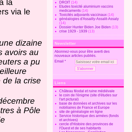
à la
DROIT
(14)
Etudes toxicité aluminium vaccins
rs via le
medicaments
(14)
Toxicités adjuvants vaccinaux
(14)
généalogies d'Assailly-Assalit-Assaly
(14)
Dossier Hunter Biden Joe Biden
(13)
crise 1929 - 1939
(13)
une dizaine
Newsletter
s avoirs au
Abonnez-vous pour être averti des
nouveaux articles publiés.
euters a pu
Email
eilleure
 de la crise
Liens
Château féodal et ruine médiévale
le coin de l'énigme (site d'études sur
 décembre
l'art pictural)
base de données et archives sur les
nobiliaires de France et Europe
tres à Pôle
site de généalogie en ligne
Service historique des armées (fonds
de
et archives)
cercle d'Histoire des provinces de
l'Ouest et de ses habitants