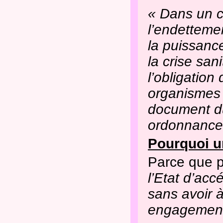
« Dans un c
l’endettemen
la puissanc
la crise san
l’obligation
organismes 
document du
ordonnance
Pourquoi un
Parce que p
l’Etat d’acc
sans avoir 
engagemen