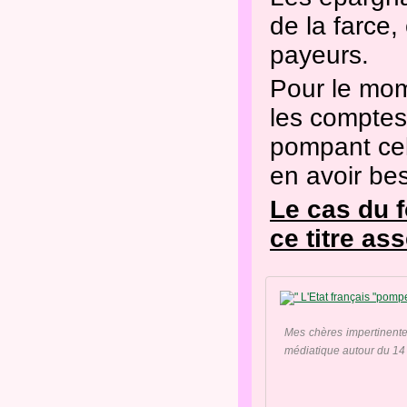
de la farce, 
payeurs.
Pour le mom
les comptes.
pompant cel
en avoir bes
Le cas du 
ce titre ass
Mes chères impertinentes
médiatique autour du 14 