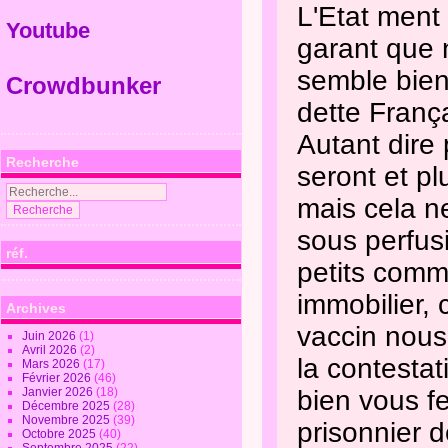
L'Etat ment 
Youtube
garant que n
semble bien 
Crowdbunker
dette Franç
Autant dire p
Recherche
seront et pl
mais cela ne
sous perfus
réf.
petits comme
immobilier, 
Archives
vaccin nous 
Juin 2026
(1)
Avril 2026
(2)
la contestat
Mars 2026
(17)
Février 2026
(46)
Janvier 2026
(18)
bien vous f
Décembre 2025
(28)
Novembre 2025
(39)
prisonnier d
Octobre 2025
(40)