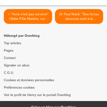
< "Vivre n'est pas survivre"
Dr Paul Marik: "Des forces
l'Abbé P.De Maistre, curé
obscures sont à la
de la paroisse Saint-André
manœuvre, on ne veut pas
de l'Europe 17/02/21
que la vérité sorte" >
Hébergé par Overblog
Top articles
Pages
Contact
Signaler un abus
C.G.U.
Cookies et données personnelles
Préférences cookies
Voir le profil de Henry sur le portail Overblog