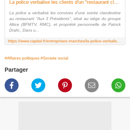
La police verbalise les clients d'un "restaurant clandestin" propriété de Patrick Drahi
La police a verbalisé les convives d'une soirée clandestine
au restaurant "Aux 3 Présidents", situé au siège du groupe
Altice (BFMTV, RMC), et propriété personnelle de Patrick
Drahi., Dans u...
https://www.capital.fr/entreprises-marches/la-police-verbalise-les-clients-dun-restaurant-clandestin-propriete-de-patrick-drahi-1395804
#Affaires politiques
#Societe social
Partager