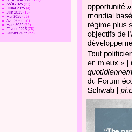
Septembre 2025
(22)
Août 2025
(31)
opportunité »
Juillet 2025
(4)
Juin 2025
(15)
mondial basé 
Mai 2025
(59)
Avril 2025
(51)
régime plus s
Mars 2025
(39)
Février 2025
(75)
objectifs de 
Janvier 2025
(56)
développemen
Tout politici
en mieux » [
quotidiennem
du Forum éco
Schwab [
pho