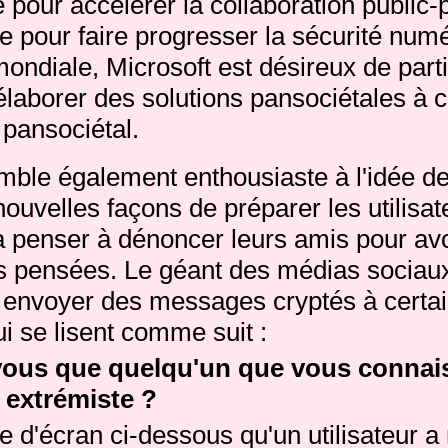
 pour accélérer la collaboration public-
e pour faire progresser la sécurité num
mondiale, Microsoft est désireux de parti
 élaborer des solutions pansociétales à 
pansociétal.
ble également enthousiaste à l'idée 
nouvelles façons de préparer les utilisat
penser à dénoncer leurs amis pour av
s pensées.
Le géant des médias sociau
nvoyer des messages cryptés à certa
ui se lisent comme suit :
vous que quelqu'un que vous connai
 extrémiste ?
re d'écran ci-dessous qu'un utilisateur a