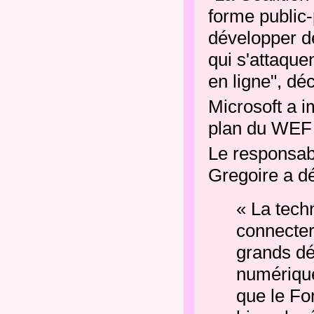
forme public-
développer de
qui s'attaqu
en ligne", dé
Microsoft a i
plan du WEF p
Le responsab
Gregoire a dé
« La techn
connecter
grands d
numérique
que le Fo