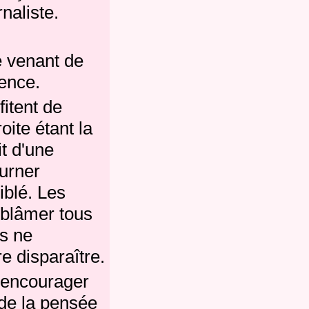
naliste.
e venant de
ence.
itent de
ite étant la
it d'une
ourner
iblé.
Les
r blâmer tous
ls ne
e disparaître.
 encourager
 de la pensée