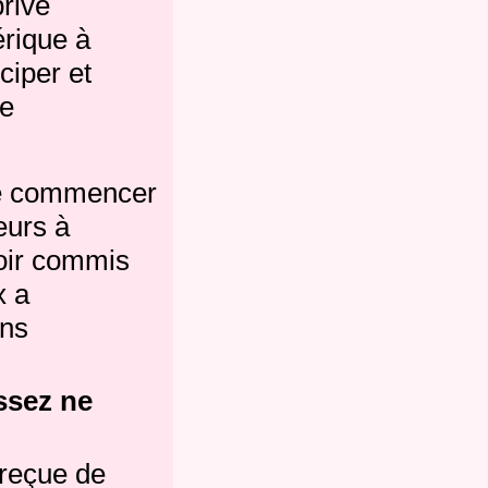
privé
érique à
ciper et
ce
de commencer
eurs à
oir commis
x a
ins
ssez ne
 reçue de