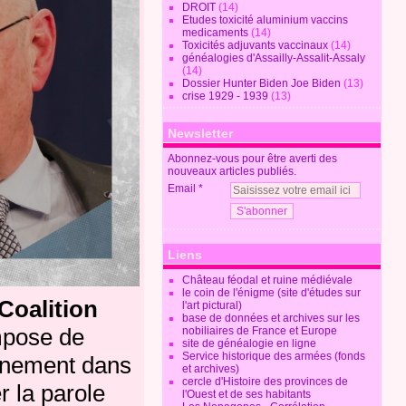
DROIT
(14)
Etudes toxicité aluminium vaccins
medicaments
(14)
Toxicités adjuvants vaccinaux
(14)
généalogies d'Assailly-Assalit-Assaly
(14)
Dossier Hunter Biden Joe Biden
(13)
crise 1929 - 1939
(13)
Newsletter
Abonnez-vous pour être averti des
nouveaux articles publiés.
Email
Liens
Château féodal et ruine médiévale
le coin de l'énigme (site d'études sur
Coalition
l'art pictural)
base de données et archives sur les
mpose de
nobiliaires de France et Europe
site de généalogie en ligne
Service historique des armées (fonds
ernement dans
et archives)
cercle d'Histoire des provinces de
r la parole
l'Ouest et de ses habitants