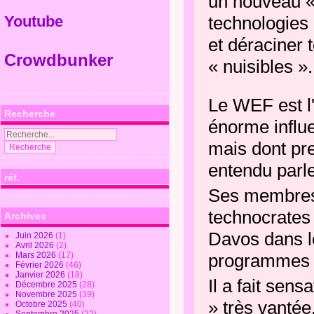
un nouveau « 
Youtube
technologies 
et déraciner t
Crowdbunker
« nuisibles ».
Le WEF est l'
Recherche
énorme influe
mais dont pr
entendu parle
réf.
Ses membres 
technocrates 
Archives
Davos dans le
Juin 2026
(1)
Avril 2026
(2)
Mars 2026
(17)
programmes m
Février 2026
(46)
Janvier 2026
(18)
Il a fait sens
Décembre 2025
(28)
Novembre 2025
(39)
» très vantée
Octobre 2025
(40)