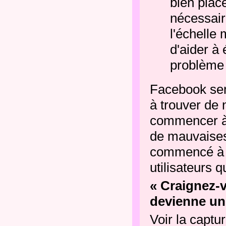
bien placé
nécessair
l'échelle 
d'aider à
problème 
Facebook sem
à trouver de 
commencer à 
de mauvaise
commencé à e
utilisateurs q
« Craignez-
devienne un
Voir la captu