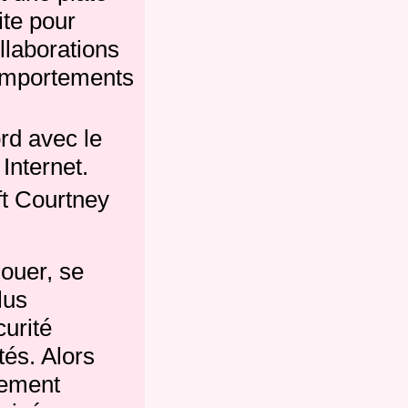
ite pour
llaborations
comportements
rd avec le
Internet.
ft Courtney
jouer, se
lus
curité
tés.
Alors
rement