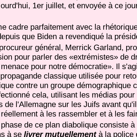
urd'hui, 1er juillet, et envoyée à ce jour
 cadre parfaitement avec la rhétoriqu
epuis que Biden a revendiqué la présid
procureur général, Merrick Garland, prof
on pour parler des «extrémistes» de dro
 menace pour notre démocratie».
Il s'ag
propagande classique utilisée pour ret
blique contre un groupe démographique c
fectionné cela, utilisant les médias pou
 de l'Allemagne sur les Juifs avant qu'i
ellement à les rassembler et à les fair
 phase de ce plan diabolique consiste à
ns à se
livrer mutuellement
à la police