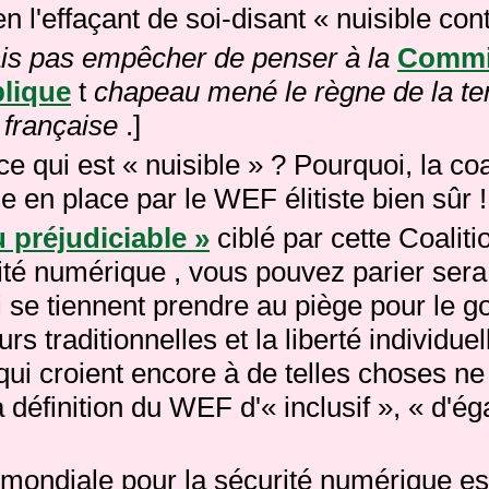
en l'effaçant de soi-disant « nuisible con
ais pas empêcher de
penser à la
Commis
blique
t
chapeau mené le règne de la
te
 française
.]
 ce qui est « nuisible » ?
Pourquoi, la coa
 en place par le WEF élitiste bien sûr !
 préjudiciable »
ciblé par cette Coalit
ité numérique ,
vous pouvez parier ser
i se
tiennent prendre au
piège pour le
g
urs traditionnelles et la
liberté individuel
qui croient encore à de telles choses ne
 définition du WEF d'« inclusif », « d'ég
 mondiale pour la sécurité numérique es