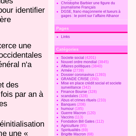
ndes
Christophe Barbier une figure du
journalisme Français
ur identifier
DGSE, franc-maçonnerie et tueurs à
gages : le point sur l’affaire Athanor
dère
Pages
Links
exerce une
Catégories
 occidentales
Societe social
(4201)
Nouvel ordre mondial
(3845)
néral n'a
Affaires politiques
(3840)
Armée
(2739)
Dossier coronavirus
(1393)
GRANDE CRISE
(350)
et des
Mise en place crédit social et societe
surveillance
(342)
Finance Bourse
(328)
fois par an à
scandales
(328)
Abus et crimes rituels
(233)
les
Banques
(208)
humour
(185)
Guerre Macron
(120)
Vaccins
(113)
Fondation Bill Gates
(112)
initialisation
Agriculture
(95)
Spiritualités
(69)
me une «
Brigitte Macron
(68)