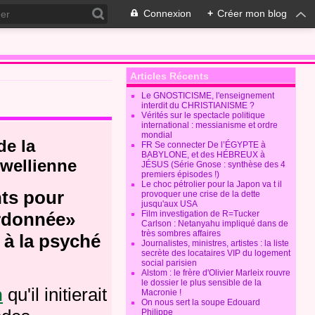
Connexion
+
Créer mon blog
Articles Récents
Le GNOSTICISME, l'enseignement
interdit du CHRISTIANISME ?
Vérités sur le spectacle politique
international : messianisme et ordre
mondial
de la
FR Se connecter De l’ÉGYPTE à
BABYLONE, et des HÉBREUX à
rwellienne
JÉSUS (Série Gnose : synthèse des 4
premiers épisodes !)
Le choc pétrolier pour la Japon va t il
ts pour
provoquer une crise de la dette
jusqu'aux USA
Film investigation de R=Tucker
ordonnée»
Carlson : Netanyahu impliqué dans de
très sombres affaires
 à la psyché
Journalistes, ministres, artistes : la liste
secrète des locataires VIP du logement
social parisien
Alstom : le frère d'Olivier Marleix rouvre
le dossier le plus sensible de la
n
qu'il initierait
Macronie !
On nous sert la soupe Edouard
Philippe