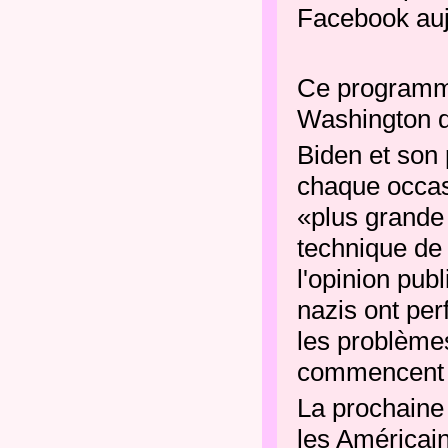
Facebook aujo
Ce programme
Washington d
Biden et son 
chaque occasi
«plus grande
technique de 
l'opinion pu
nazis ont per
les problèmes
commencent ré
La prochaine
les Américai