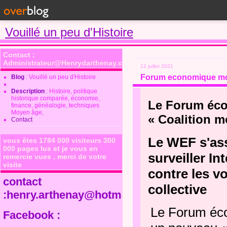
Vouillé un peu d'Histoire
Contact :
Administrateur@Henrydarthenay.com
12 juillet 2021
Forum economique mondi
Blog
: Vouillé un peu d'Histoire
Description
: Histoire, politique
historique comparée, économie,
Le Forum éco
finance, généalogie, techniques
Moyen âge,
« Coalition m
Contact
Le WEF s'as
vous êtes 1784 000 visiteurs 300
000 pages lus et je vous en
surveiller I
remercie vues , merci de votre
visite
contre les v
contact
collective
:henry.arthenay@hotmail.fr
Le Forum éc
Facebook :