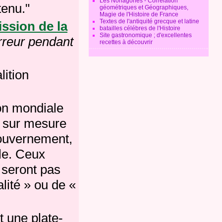
Les Nonagones - Corrélation
tenu."
géométriques et Géographiques,
Magie de l'Histoire de France
Textes de l'antiquité grecque et latine
sion de la
batailles célébres de l'Histoire
Site gastronomique ; d'excellentes
rreur pendant
recettes à découvrir
lition
ion mondiale
a sur
mesure
ouvernement,
le.
Ceux
 seront pas
alité » ou de «
t une plate-