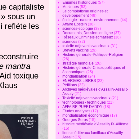
Enigmes historiques
(57)
e capitaliste
Musiques
(53)
Le complotisme origines et
x » sous un
développement
(49)
écologie - nature - environnement
(44)
 reflète les
Affaire Epstein
(38)
sciences-écologie
(38)
Documents, Dossiers en ligne
(37)
Réseaux Criminels et mafieux
(36)
sciences
(32)
toxicité adjuvants vaccinaux
(31)
Brevets vaccins
(29)
reconstruire
Histoire générale-Politique-Religion
(26)
stratégie mondiale
(26)
ce mantra
Histoire générale-Crises politiques et
économiques
(25)
Aid toxique
mondialisation
(24)
ENERGIES LIBRES
(22)
Klaus
Pétitions
(22)
Archives médiévales d'Assailly-Assalit-
Assaly
(21)
Toxicité adjuvants vaccinaux
(21)
technologies - techniques
(21)
AFFAIRE PUFF DADDY
(18)
Etudes analyses
(17)
mondialisation économique
(17)
Georges Soros
(15)
histoire médiévale d'Assailly IX-XIIIème
(15)
liens médiévaux famillaux d'Assailly-
Assalit
(15)