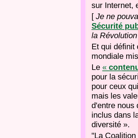
sur Internet, 
[
Je ne pouv
Sécurité pu
la Révolution
Et qui définit
mondiale mise
Le
«
contenu
pour la
sécur
pour ceux qu
mais les
vale
d'entre nous 
inclus dans la
diversité ».
"La Coalition