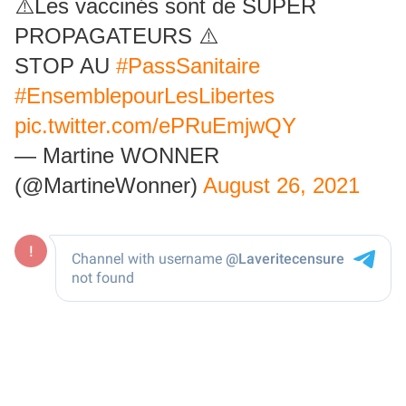
⚠️Les vaccinés sont de SUPER
PROPAGATEURS ⚠️
STOP AU
#PassSanitaire
#EnsemblepourLesLibertes
pic.twitter.com/ePRuEmjwQY
— Martine WONNER
(@MartineWonner)
August 26, 2021