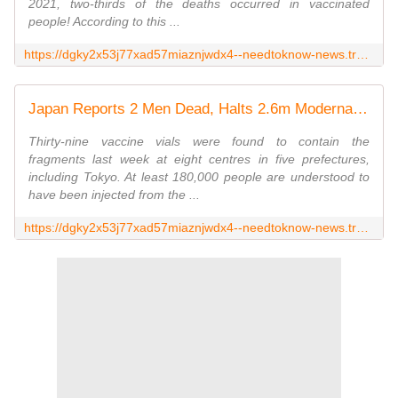
2021, two-thirds of the deaths occurred in vaccinated
people! According to this ...
https://dgky2x53j77xad57miaznjwdx4--needtoknow-news.translate.goog/2021/08/uk-2-3-of-covid-deaths-occurred-among-the-vaccinated/
Japan Reports 2 Men Dead, Halts 2.6m Moderna Doses After Additional Vials Found to Contain 'Foreign Substances'
Thirty-nine vaccine vials were found to contain the
fragments last week at eight centres in five prefectures,
including Tokyo. At least 180,000 people are understood to
have been injected from the ...
https://dgky2x53j77xad57miaznjwdx4--needtoknow-news.translate.goog/2021/09/japan-2-men-died-following-vax-found-to-contain-metal-flakes-that-react-to-magnets/