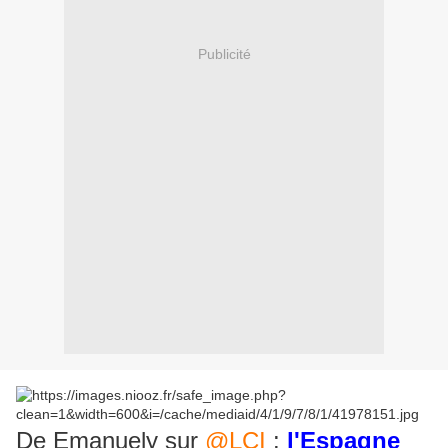
Publicité
De Emanuely sur
@LCI
:
l'Espagne