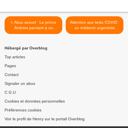
< Abus sexuel : Le prince
Attention aux tests COVID :
Andrew parvient à un
un médecin urgentiste
accord financier avec
alerte sur les dommages
l’accusatrice Virginia Giuffre
causés par les écouvillons >
Hébergé par Overblog
Top articles
Pages
Contact
Signaler un abus
C.G.U.
Cookies et données personnelles
Préférences cookies
Voir le profil de Henry sur le portail Overblog