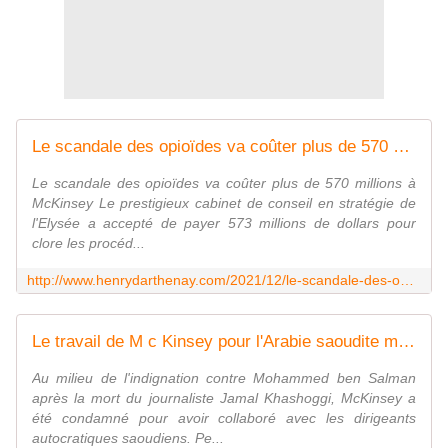
Le scandale des opioïdes va coûter plus de 570 millions à McKinsey - Vouillé un peu d'Histoire
Le scandale des opioïdes va coûter plus de 570 millions à
McKinsey Le prestigieux cabinet de conseil en stratégie de
l'Elysée a accepté de payer 573 millions de dollars pour
clore les procéd...
http://www.henrydarthenay.com/2021/12/le-scandale-des-opioides-va-couter-plus-de-570-millions-a-mckinsey.html
Le travail de M c Kinsey pour l'Arabie saoudite met en lumière son histoire d'enchevêtrements peu recommandables - Vouillé un peu d'Histoire
Au milieu de l'indignation contre Mohammed ben Salman
après la mort du journaliste Jamal Khashoggi, McKinsey a
été condamné pour avoir collaboré avec les dirigeants
autocratiques saoudiens. Pe...