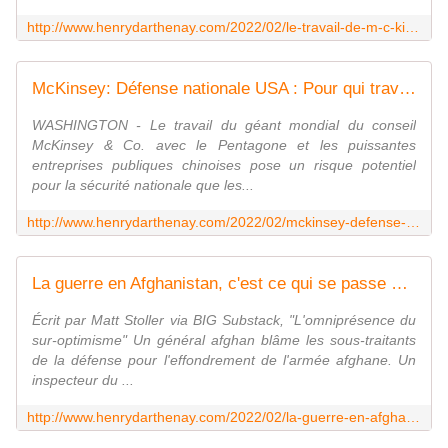
http://www.henrydarthenay.com/2022/02/le-travail-de-m-c-kinsey-pour-l-arabie-saoudite-met-en-lumiere-son-histoire-d-enchevetrements-peu-recommandables.html
McKinsey: Défense nationale USA : Pour qui travaille Mc Kinsey ! - Vouillé un peu d'Histoire
WASHINGTON - Le travail du géant mondial du conseil
McKinsey & Co. avec le Pentagone et les puissantes
entreprises publiques chinoises pose un risque potentiel
pour la sécurité nationale que les...
http://www.henrydarthenay.com/2022/02/mckinsey-defense-nationale-usa-pour-qui-travaille-mc-kinsey.html
La guerre en Afghanistan, c'est ce qui se passe quand McKinsey dirige tout - Vouillé un peu d'Histoire
Écrit par Matt Stoller via BIG Substack, "L'omniprésence du
sur-optimisme" Un général afghan blâme les sous-traitants
de la défense pour l'effondrement de l'armée afghane. Un
inspecteur du ...
http://www.henrydarthenay.com/2022/02/la-guerre-en-afghanistan-c-est-ce-qui-se-passe-quand-mckinsey-dirige-tout.html