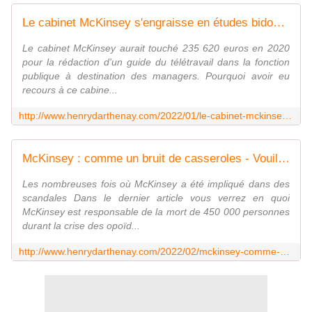
Le cabinet McKinsey s'engraisse en études bidons avec l'aval du gouvernement - Vouillé un peu d'Histoire
Le cabinet McKinsey aurait touché 235 620 euros en 2020
pour la rédaction d'un guide du télétravail dans la fonction
publique à destination des managers. Pourquoi avoir eu
recours à ce cabine...
http://www.henrydarthenay.com/2022/01/le-cabinet-mckinsey-s-engraisse-en-etudes-bidons-avec-l-aval-du-gouvernement.html
McKinsey : comme un bruit de casseroles - Vouillé un peu d'Histoire
Les nombreuses fois où McKinsey a été impliqué dans des
scandales Dans le dernier article vous verrez en quoi
McKinsey est responsable de la mort de 450 000 personnes
durant la crise des opoïd...
http://www.henrydarthenay.com/2022/02/mckinsey-comme-un-bruit-de-casseroles.html