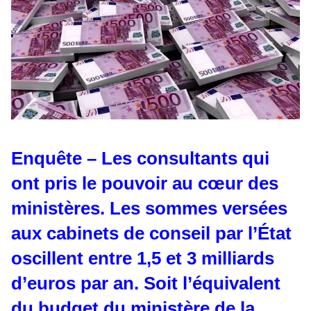
Enquête – Les consultants qui
ont pris le pouvoir au cœur des
ministères. Les sommes versées
aux cabinets de conseil par l’État
oscillent entre 1,5 et 3 milliards
d’euros par an. Soit l’équivalent
du budget du ministère de la