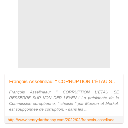
François Asselineau: " CORRUPTION L'ÉTAU SE RESSERRE SUR VON DER LEYEN ! La présidente de la Commission européenne, " choisie " par Macron et Merkel, est soupçonnée de corruption: - dans les contrats Pfizer avec Bourla - dans ses anciennes fonctions de ministre allemand de la Defense " - Vouillé un peu d'Histoire
François Asselineau: " CORRUPTION L'ÉTAU SE
RESSERRE SUR VON DER LEYEN ! La présidente de la
Commission européenne, " choisie " par Macron et Merkel,
est soupçonnée de corruption: - dans les ...
http://www.henrydarthenay.com/2022/02/francois-asselineau-corruption-l-etau-se-resserre-sur-von-der-leyen-la-presidente-de-la-commission-europeenne-choisie-par-macron-et