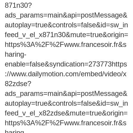
871n30?
ads_params=main&api=postMessage&
autoplay=true&controls=false&id=sw_in
feed_v_el_x871n30&mute=true&origin=
https%3A%2F%2Fwww.francesoir.fr&s
haring-
enable=false&syndication=273773https
://www.dailymotion.com/embed/video/x
82zdse?
ads_params=main&api=postMessage&
autoplay=true&controls=false&id=sw_in
feed_v_el_x82zdse&mute=true&origin=
https%3A%2F%2Fwww.francesoir.fr&s
haring-