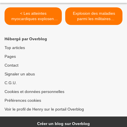
< Les atteintes
Explosion des maladies
myocardiques explosent
parmi les militaires
après les injections des plus
américains depuis la
jeunes (< 30 ans) !
vaccination Covid >
Hébergé par Overblog
Top articles
Pages
Contact
Signaler un abus
C.G.U.
Cookies et données personnelles
Préférences cookies
Voir le profil de Henry sur le portail Overblog
Créer un blog sur Overblog