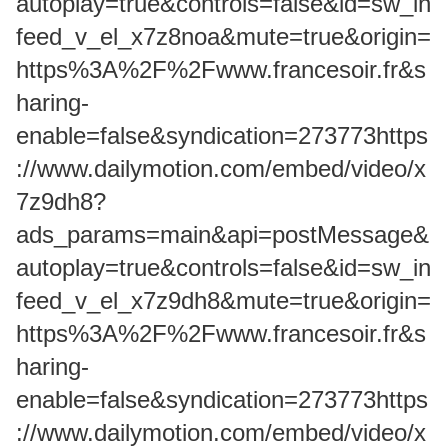
autoplay=true&controls=false&id=sw_in
feed_v_el_x7z8noa&mute=true&origin=
https%3A%2F%2Fwww.francesoir.fr&s
haring-
enable=false&syndication=273773https
://www.dailymotion.com/embed/video/x
7z9dh8?
ads_params=main&api=postMessage&
autoplay=true&controls=false&id=sw_in
feed_v_el_x7z9dh8&mute=true&origin=
https%3A%2F%2Fwww.francesoir.fr&s
haring-
enable=false&syndication=273773https
://www.dailymotion.com/embed/video/x