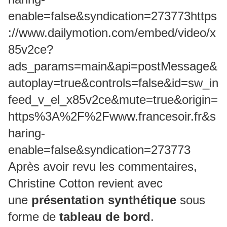
enable=false&syndication=273773https
://www.dailymotion.com/embed/video/x
85v2ce?
ads_params=main&api=postMessage&
autoplay=true&controls=false&id=sw_in
feed_v_el_x85v2ce&mute=true&origin=
https%3A%2F%2Fwww.francesoir.fr&s
haring-
enable=false&syndication=273773
Après avoir revu les commentaires,
Christine Cotton revient avec
une
présentation synthétique
sous
forme de
tableau de bord
.