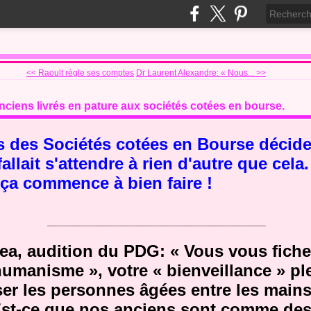
<< Raoult règle ses comptes
Dr Laurent Alexandre: « Nous... >>
nciens livrés en pature aux sociétés cotées en bourse.
 des Sociétés cotées en Bourse décide
 fallait s'attendre à rien d'autre que cela
 ça commence à bien faire !
_____________________________________________
ea, audition du PDG: « Vous vous fiche
humanisme », votre « bienveillance » pl
sser les personnes âgées entre les main
 Est-ce que nos anciens sont comme des