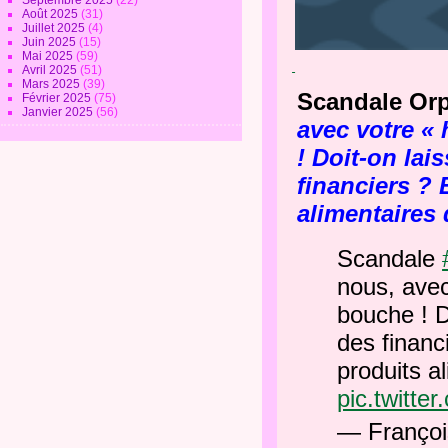
Septembre 2025
(22)
Août 2025
(31)
Juillet 2025
(4)
Juin 2025
(15)
Mai 2025
(59)
Avril 2025
(51)
Mars 2025
(39)
Scandale Orp
Février 2025
(75)
Janvier 2025
(56)
avec votre « 
! Doit-on lai
financiers ?
alimentaires
Scandale
nous, avec
bouche ! D
des finan
produits a
pic.twitt
— Françoi