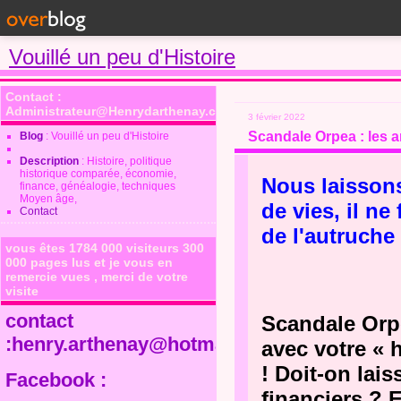
Vouillé un peu d'Histoire
Contact :
Administrateur@Henrydarthenay.com
3 février 2022
Scandale Orpea : les a
Blog
: Vouillé un peu d'Histoire
Description
: Histoire, politique
historique comparée, économie,
Nous laissons
finance, généalogie, techniques
Moyen âge,
de vies, il ne
Contact
de l'autruche
vous êtes 1784 000 visiteurs 300
000 pages lus et je vous en
remercie vues , merci de votre
visite
contact
Scandale Orp
:henry.arthenay@hotmail.fr
avec votre « 
! Doit-on lai
Facebook :
financiers ?