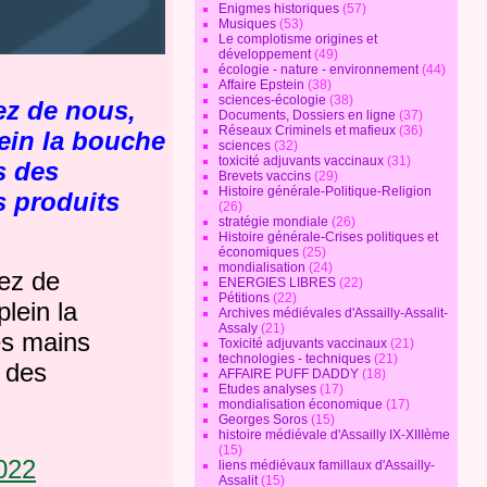
Enigmes historiques
(57)
Musiques
(53)
Le complotisme origines et
développement
(49)
écologie - nature - environnement
(44)
Affaire Epstein
(38)
sciences-écologie
(38)
ez de nous,
Documents, Dossiers en ligne
(37)
Réseaux Criminels et mafieux
(36)
lein la bouche
sciences
(32)
toxicité adjuvants vaccinaux
(31)
s des
Brevets vaccins
(29)
Histoire générale-Politique-Religion
s produits
(26)
stratégie mondiale
(26)
Histoire générale-Crises politiques et
économiques
(25)
mondialisation
(24)
hez de
ENERGIES LIBRES
(22)
Pétitions
(22)
lein la
Archives médiévales d'Assailly-Assalit-
Assaly
(21)
es mains
Toxicité adjuvants vaccinaux
(21)
technologies - techniques
(21)
 des
AFFAIRE PUFF DADDY
(18)
Etudes analyses
(17)
mondialisation économique
(17)
Georges Soros
(15)
histoire médiévale d'Assailly IX-XIIIème
(15)
022
liens médiévaux famillaux d'Assailly-
Assalit
(15)