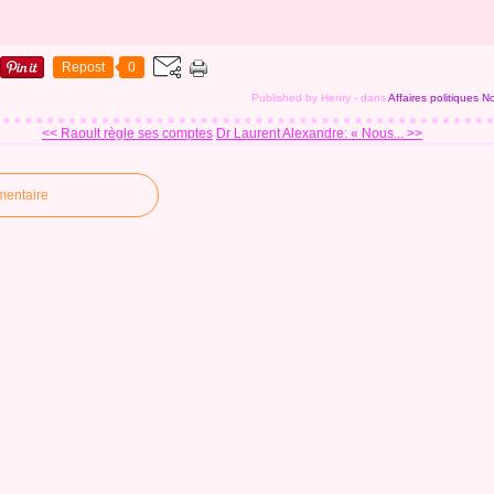
Repost
0
Published by Henry
-
dans
Affaires politiques
No
<< Raoult règle ses comptes
Dr Laurent Alexandre: « Nous... >>
mentaire