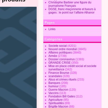
Christophe Barbier une figure du
journalisme Français
DGSE, franc-maçonnerie et tueurs à
gages : le point sur l’affaire Athanor
Pages
Links
Catégories
Societe social
(4201)
Nouvel ordre mondial
(3845)
Affaires politiques
(3840)
Armée
(2739)
Dossier coronavirus
(1393)
GRANDE CRISE
(350)
Mise en place crédit social et societe
surveillance
(342)
Finance Bourse
(328)
scandales
(328)
Abus et crimes rituels
(233)
Banques
(208)
humour
(185)
Guerre Macron
(120)
Vaccins
(113)
Fondation Bill Gates
(112)
Agriculture
(95)
Spiritualités
(69)
Brigitte Macron
(68)