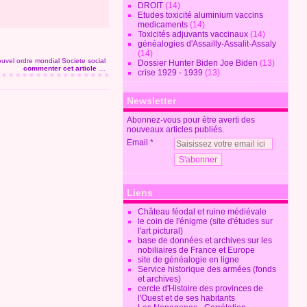
DROIT
(14)
Etudes toxicité aluminium vaccins
medicaments
(14)
Toxicités adjuvants vaccinaux
(14)
généalogies d'Assailly-Assalit-Assaly
(14)
uvel ordre mondial
Societe social
Dossier Hunter Biden Joe Biden
(13)
commenter cet article
…
crise 1929 - 1939
(13)
Newsletter
Abonnez-vous pour être averti des
nouveaux articles publiés.
Email
Liens
Château féodal et ruine médiévale
le coin de l'énigme (site d'études sur
l'art pictural)
base de données et archives sur les
nobiliaires de France et Europe
site de généalogie en ligne
Service historique des armées (fonds
et archives)
cercle d'Histoire des provinces de
l'Ouest et de ses habitants