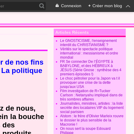
Connexion
+
Créer mon blog
Articles Récents
Le GNOSTICISME, l'enseignement
interdit du CHRISTIANISME ?
Vérités sur le spectacle politique
international : messianisme et ordre
mondial
r de nos fins
FR Se connecter De l’ÉGYPTE à
BABYLONE, et des HÉBREUX à
. La politique
JÉSUS (Série Gnose : synthèse des 4
premiers épisodes !)
Le choc pétrolier pour la Japon va t il
provoquer une crise de la dette
jusqu'aux USA
Film investigation de R=Tucker
Carlson : Netanyahu impliqué dans de
très sombres affaires
Journalistes, ministres, artistes : la liste
z de nous,
secrète des locataires VIP du logement
social parisien
ein la bouche
Alstom : le frère d'Olivier Marleix rouvre
le dossier le plus sensible de la
s des
Macronie !
On nous sert la soupe Edouard
 produits
Philippe