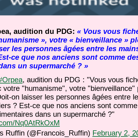
ea, audition du PDG:
« Vous vous fich
humanisme », votre « bienveillance » p
sser les personnes âgées entre les main
 Est-ce que nos anciens sont comme de
 dans un supermarché ? »
#Orpea
, audition du PDG : "Vous vous fic
 votre "humanisme", votre "bienveillance" p
oit-on laisser les personnes âgées entre l
ciers ? Est-ce que nos anciens sont comme
limentaires dans un supermarché ?"
er.com/Nq0AtRkOxM
s Ruffin (@Francois_Ruffin)
February 2, 2