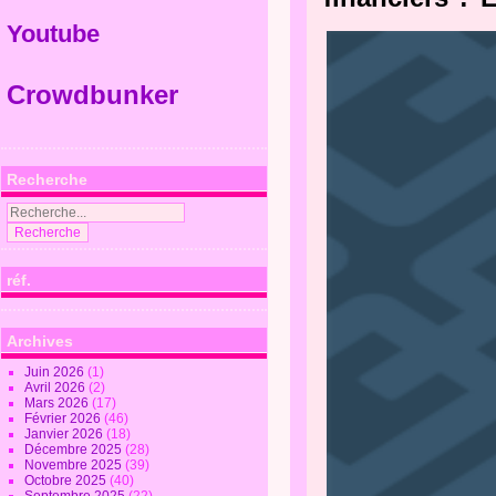
Youtube
Crowdbunker
Recherche
réf.
Archives
Juin 2026
(1)
Avril 2026
(2)
Mars 2026
(17)
Février 2026
(46)
Janvier 2026
(18)
Décembre 2025
(28)
Novembre 2025
(39)
Octobre 2025
(40)