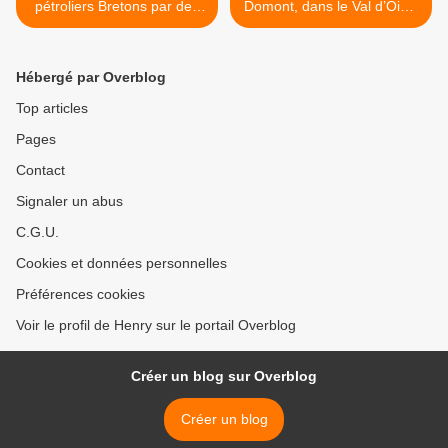
pétroliers Bretons par des
Domont, dans le Val d’Oise,
routiers, agriculteurs,
Blanquer s’est fait vivement
pêcheurs et professionnels
huer…Les gens
du BTP
commencent à réagir
Hébergé par Overblog
sérieusement face à l’état
de la France ! Quel est le
Top articles
bilan de Macron ? >
Pages
Contact
Signaler un abus
C.G.U.
Cookies et données personnelles
Préférences cookies
Voir le profil de Henry sur le portail Overblog
Créer un blog sur Overblog
Créer un blog