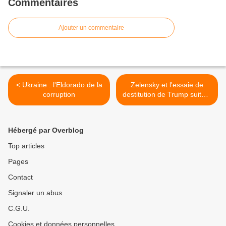
Commentaires
Ajouter un commentaire
< Ukraine : l'Eldorado de la
Zelensky et l'essaie de
corruption
destitution de Trump suite à
sa demande d'enquête sur
Hunter Biden en Ukraine >
Hébergé par Overblog
Top articles
Pages
Contact
Signaler un abus
C.G.U.
Cookies et données personnelles