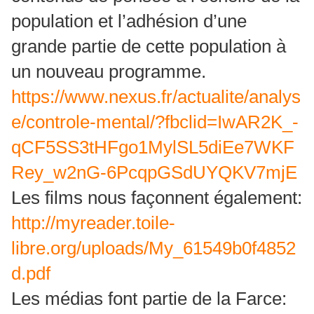
population et l’adhésion d’une
grande partie de cette population à
un nouveau programme.
https://www.nexus.fr/actualite/analys
e/controle-mental/?fbclid=IwAR2K_-
qCF5SS3tHFgo1MylSL5diEe7WKF
Rey_w2nG-6PcqpGSdUYQKV7mjE
Les films nous façonnent également:
http://myreader.toile-
libre.org/uploads/My_61549b0f4852
d.pdf
Les médias font partie de la Farce: