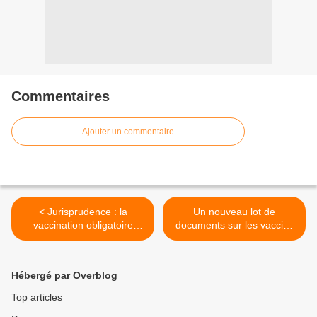
Commentaires
Ajouter un commentaire
< Jurisprudence : la
Un nouveau lot de
vaccination obligatoire
documents sur les vaccins
contre le COVID et la
Pfizer de la FDA a été
suspension des soignants
produit (90 702 pages)
jugées illégales
disponible ici >
Hébergé par Overblog
Top articles