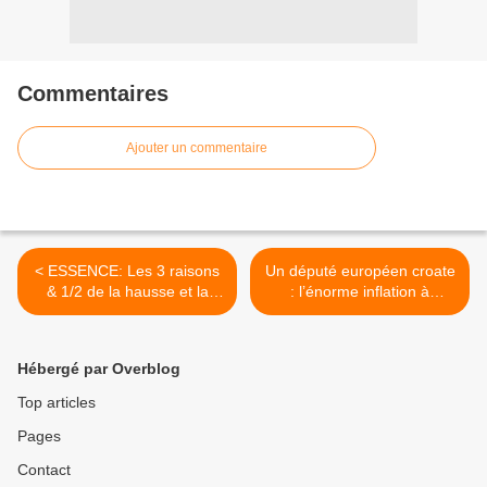
Commentaires
Ajouter un commentaire
< ESSENCE: Les 3 raisons
Un député européen croate
& 1/2 de la hausse et la
: l’énorme inflation à
bourde révélatrice de Borne
laquelle nous sommes
!… Avec Guy de La
confrontés est due à
Fortelle: « Ce n’est pas
l’avidité insatiable de
Hébergé par Overblog
l’essence qui s’envole, c’est
Blackrock et Vanguard >
l’Euro qui s’effondre !! »
Top articles
Pages
Contact