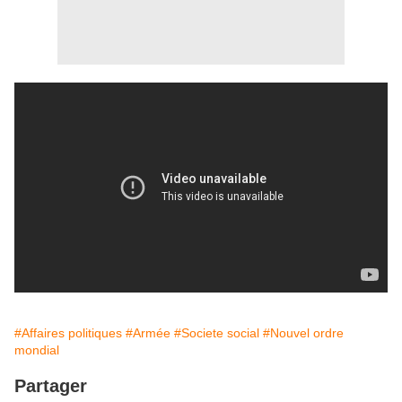
#Affaires politiques
#Armée
#Societe social
#Nouvel ordre
mondial
Partager