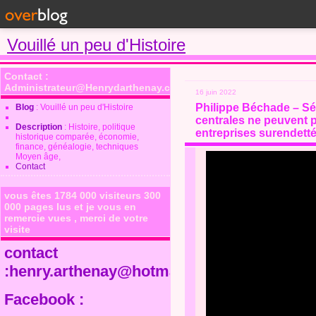
Vouillé un peu d'Histoire
Contact :
Administrateur@Henrydarthenay.com
16 juin 2022
Philippe Béchade – Sé
Blog
: Vouillé un peu d'Histoire
centrales ne peuvent p
Description
: Histoire, politique
entreprises surendettée
historique comparée, économie,
finance, généalogie, techniques
Moyen âge,
Contact
vous êtes 1784 000 visiteurs 300
000 pages lus et je vous en
remercie vues , merci de votre
visite
contact
:henry.arthenay@hotmail.fr
Facebook :