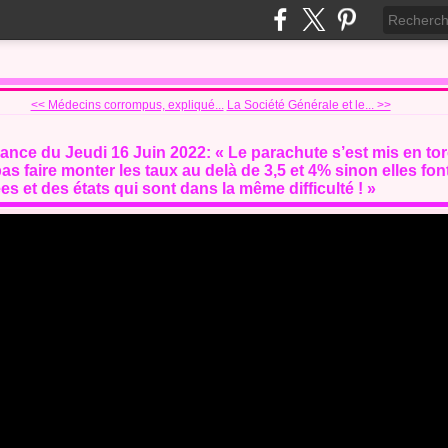
<< Médecins corrompus, expliqué...
La Société Générale et le... >>
ance du Jeudi 16 Juin 2022: « Le parachute s’est mis en to
as faire monter les taux au delà de 3,5 et 4% sinon elles fon
s et des états qui sont dans la même difficulté ! »