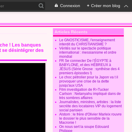
Connexion
+
Créer mon blog
Articles Récents
Le GNOSTICISME, l'enseignement
interdit du CHRISTIANISME ?
rche ! Les banques
Vérités sur le spectacle politique
t se désintégrer des
international : messianisme et ordre
mondial
FR Se connecter De l’ÉGYPTE à
BABYLONE, et des HÉBREUX à
JÉSUS (Série Gnose : synthèse des 4
premiers épisodes !)
Le choc pétrolier pour la Japon va t il
provoquer une crise de la dette
jusqu'aux USA
Film investigation de R=Tucker
Carlson : Netanyahu impliqué dans de
très sombres affaires
Journalistes, ministres, artistes : la liste
secrète des locataires VIP du logement
social parisien
Alstom : le frère d'Olivier Marleix rouvre
le dossier le plus sensible de la
Macronie !
On nous sert la soupe Edouard
Philippe