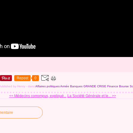
Repost
0
Published by Henry
-
dans
Affaires politiques
Armée
Banques
GRANDE CRISE
Finance Bourse
So
<< Médecins corrompus, expliqué...
La Société Générale et le... >>
mentaire