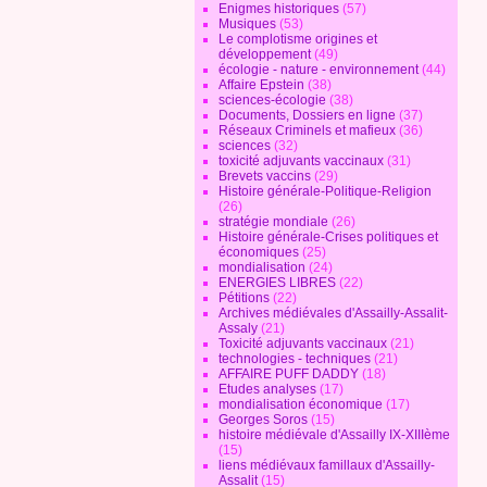
Enigmes historiques
(57)
Musiques
(53)
Le complotisme origines et
développement
(49)
écologie - nature - environnement
(44)
Affaire Epstein
(38)
sciences-écologie
(38)
Documents, Dossiers en ligne
(37)
Réseaux Criminels et mafieux
(36)
sciences
(32)
toxicité adjuvants vaccinaux
(31)
Brevets vaccins
(29)
Histoire générale-Politique-Religion
(26)
stratégie mondiale
(26)
Histoire générale-Crises politiques et
économiques
(25)
mondialisation
(24)
ENERGIES LIBRES
(22)
Pétitions
(22)
Archives médiévales d'Assailly-Assalit-
Assaly
(21)
Toxicité adjuvants vaccinaux
(21)
technologies - techniques
(21)
AFFAIRE PUFF DADDY
(18)
Etudes analyses
(17)
mondialisation économique
(17)
Georges Soros
(15)
histoire médiévale d'Assailly IX-XIIIème
(15)
liens médiévaux famillaux d'Assailly-
Assalit
(15)