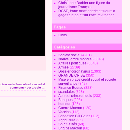
Christophe Barbier une figure du
journalisme Français
DGSE, franc-maçonnerie et tueurs à
gages : le point sur l’affaire Athanor
Pages
Links
Catégories
Societe social
(4201)
Nouvel ordre mondial
(3845)
Affaires politiques
(3840)
Armée
(2739)
Dossier coronavirus
(1393)
GRANDE CRISE
(350)
Mise en place crédit social et societe
surveillance
(342)
ciete social
Nouvel ordre mondial
Finance Bourse
(328)
commenter cet article
…
scandales
(328)
Abus et crimes rituels
(233)
Banques
(208)
humour
(185)
Guerre Macron
(120)
Vaccins
(113)
Fondation Bill Gates
(112)
Agriculture
(95)
Spiritualités
(69)
Brigitte Macron
(68)