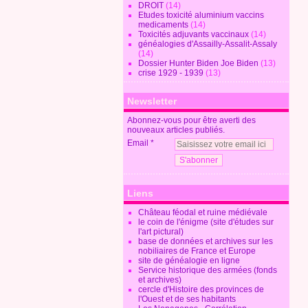
DROIT
(14)
Etudes toxicité aluminium vaccins
medicaments
(14)
Toxicités adjuvants vaccinaux
(14)
généalogies d'Assailly-Assalit-Assaly
(14)
Dossier Hunter Biden Joe Biden
(13)
crise 1929 - 1939
(13)
Newsletter
Abonnez-vous pour être averti des
nouveaux articles publiés.
Email
Liens
Château féodal et ruine médiévale
le coin de l'énigme (site d'études sur
l'art pictural)
base de données et archives sur les
nobiliaires de France et Europe
site de généalogie en ligne
Service historique des armées (fonds
et archives)
cercle d'Histoire des provinces de
l'Ouest et de ses habitants