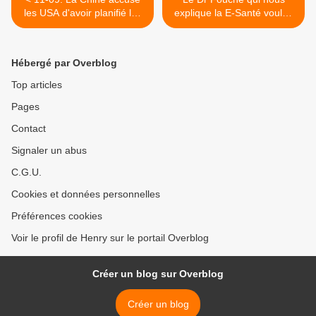
les USA d'avoir planifié les
explique la E-Santé voulue
attentats
par Big Pharma Bill Gates
Macron & Mckinsey
Conférence du CSI « Quelle
Hébergé par Overblog
santé pour demain? » >
Top articles
Pages
Contact
Signaler un abus
C.G.U.
Cookies et données personnelles
Préférences cookies
Voir le profil de Henry sur le portail Overblog
Créer un blog sur Overblog
Créer un blog