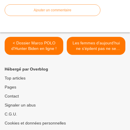
Ajouter un commentaire
< Dossier Marco POLO
Les femmes d'aujourd'hui
d'Hunter Biden en ligne !
ne s'épilent pas ne se
rasent même plus avant
d’aller faire du shopping.
Comment les draguer ! >
Hébergé par Overblog
Top articles
Pages
Contact
Signaler un abus
C.G.U.
Cookies et données personnelles