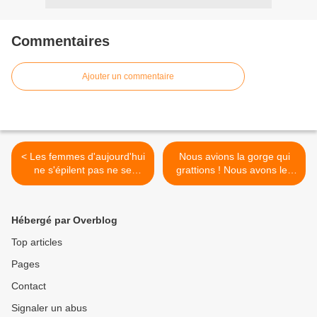
Commentaires
Ajouter un commentaire
< Les femmes d'aujourd'hui
Nous avions la gorge qui
ne s'épilent pas ne se
grattions ! Nous avons les
rasent même plus avant
yeux qui brûlions ! Sandrine
d’aller faire du shopping.
Rousseau en pleine
Comment les draguer !
explicafion >
Hébergé par Overblog
Top articles
Pages
Contact
Signaler un abus