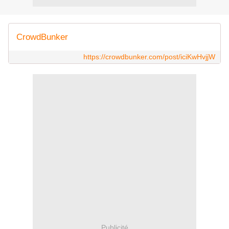
CrowdBunker
https://crowdbunker.com/post/iciKwHvjjW
Publicité