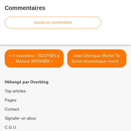
Commentaires
Ajouter un commentaire
< 4 novembre : SOUTIEN à
Jean-Domique Michel "le
Martine WONNER +
forum économique mondial
Projection du film «
à de troublantes
suspendus …… » le 15
ressemblances avec le
novembre à BREST
nazisme" >
Hébergé par Overblog
Top articles
Pages
Contact
Signaler un abus
C.G.U.