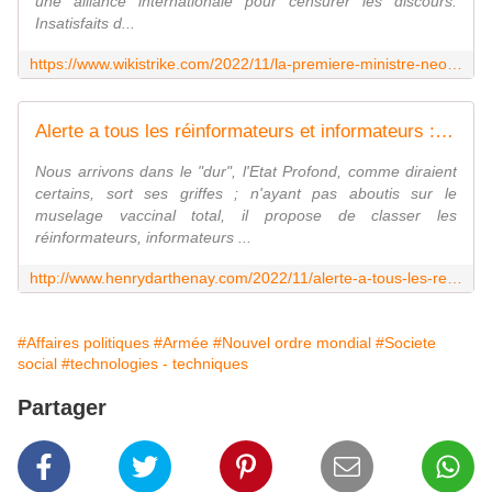
une alliance internationale pour censurer les discours.
Insatisfaits d...
https://www.wikistrike.com/2022/11/la-premiere-ministre-neo-zelandaise-appelle-a-un-systeme-mondial-de-censure.html
Alerte a tous les réinformateurs et informateurs : La MIVILUDES veut classer les complotistes en mouvement sectaire ! - Vouillé un peu d'Histoire
Nous arrivons dans le "dur", l'Etat Profond, comme diraient
certains, sort ses griffes ; n'ayant pas aboutis sur le
muselage vaccinal total, il propose de classer les
réinformateurs, informateurs ...
http://www.henrydarthenay.com/2022/11/alerte-a-tous-les-reinformateurs-et-informateurs-la-miviludes-veut-classer-les-complotistes-en-mouvement-sectaire.html
#Affaires politiques
#Armée
#Nouvel ordre mondial
#Societe
social
#technologies - techniques
Partager