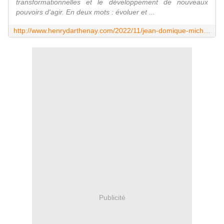
transformationnelles et le développement de nouveaux
pouvoirs d'agir. En deux mots : évoluer et ...
http://www.henrydarthenay.com/2022/11/jean-domique-michel-le-forum-economique-mondial-a-de-troublantes-ressemblances-avec-le-nazisme.html
Publicité