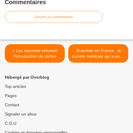
Commentaires
Ajouter un commentaire
< Les Japonais refusent
Scandale en France : la
l'introduction de cartes
société médicale qui a porté
d'identité numériques
plainte contre Raoult a
touché 800 000 euros du
labo GILEAD, selon Wonner
Hébergé par Overblog
>
Top articles
Pages
Contact
Signaler un abus
C.G.U.
Cookies et données personnelles