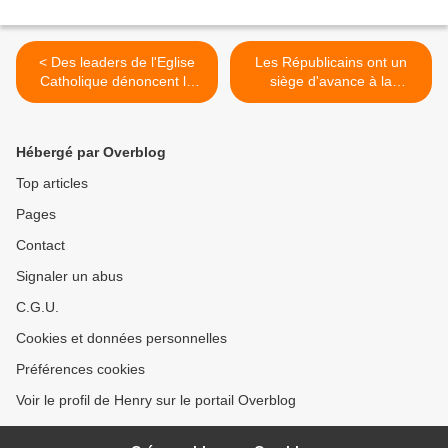
< Des leaders de l'Eglise
Les Républicains ont un
Catholique dénoncent le
siège d'avance à la
Nouvel Ordre Mondial
Chambre et cela laisse
augurer des enquêtes sur
les Biden, Fauci et la FDA >
Hébergé par Overblog
Top articles
Pages
Contact
Signaler un abus
C.G.U.
Cookies et données personnelles
Préférences cookies
Voir le profil de Henry sur le portail Overblog