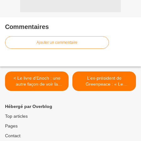
Commentaires
Ajouter un commentaire
< Le livre d'Enoch : une
L’ex-président de
autre façon de voir la
Greenpeace : « Le
religion
changement climatique,
c’est pour effrayer les gens
afin de les contrôler et faire
Hébergé par Overblog
de l’argent » >
Top articles
Pages
Contact