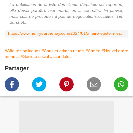
La publication de la liste des clients d'Epstein est reportée,
elle devait paraître hier mardi, on la connaîtra fin janvier,
mais cela ne procède t il pas de négociations occultes, Tim
Burchet...
https://www.henrydarthenay.com/2024/01/affaire-epstein-les-divulgations-de-noms-commencent-a-agiter-le-gotha-americain-et-peut-etre-occidental.html
#Affaires politiques
#Abus et crimes rituels
#Armée
#Nouvel ordre
mondial
#Societe social
#scandales
Partager