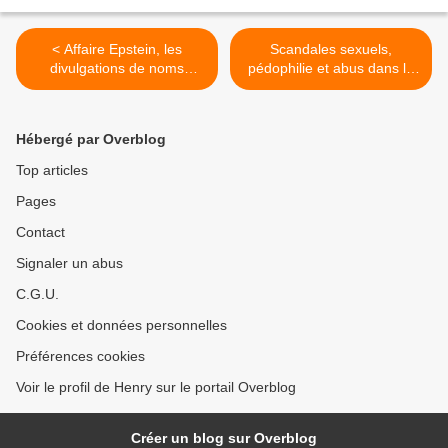
< Affaire Epstein, les
Scandales sexuels,
divulgations de noms
pédophilie et abus dans le
commencent à agiter le
Sport dossier en
gotha Américain et peut
Commission d'enquête
être Occidental
parlementaire avec Romain
Hébergé par Overblog
Molina >
Top articles
Pages
Contact
Signaler un abus
C.G.U.
Cookies et données personnelles
Préférences cookies
Voir le profil de Henry sur le portail Overblog
Créer un blog sur Overblog