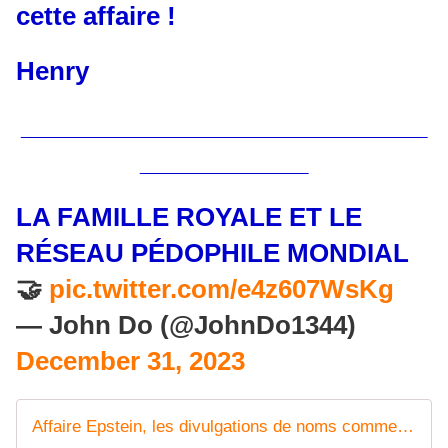
cette affaire !
Henry
_____________________________
____________
LA FAMILLE ROYALE ET LE
RÉSEAU PÉDOPHILE MONDIAL
🤝
pic.twitter.com/e4z607WsKg
— John Do (@JohnDo1344)
December 31, 2023
Affaire Epstein, les divulgations de noms commencent à agiter le gotha Américain et peut être Occidental - Vouillé un peu d'Histoire