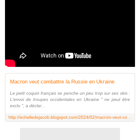
Macron veut combattre la Russie en Ukraine
Le petit coquin français se penche un peu trop sur ses skis :
L'envoi de troupes occidentales en Ukraine " ne peut être
exclu ", a déclar...
http://echelledejacob.blogspot.com/2024/02/macron-veut-combattre-la-russie-en.html