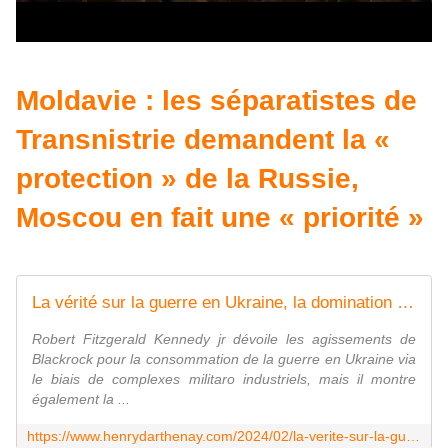
Moldavie : les séparatistes de
Transnistrie demandent la «
protection » de la Russie,
Moscou en fait une « priorité »
La vérité sur la guerre en Ukraine, la domination de Blackrock et sa méthode de prédation sur les pays Européen et notamment la France - Vouillé un peu d'Histoire
Robert Fitzgerald Kennedy jr dévoile les agissements de
Blackrock pour la consommation de la guerre en Ukraine via
le biais de complexes militaro industriels, mais il montre
également la ...
https://www.henrydarthenay.com/2024/02/la-verite-sur-la-guerre-en-ukraine-la-domination-de-blackrock-et-sa-methode-de-predation-sur-les-pays-europeen-et-notamment-la-france.html