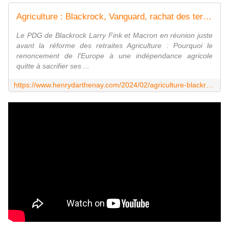
Agriculture : Blackrock, Vanguard, rachat des terres céréalières d'Ukraine, manipulation des cours des céréales, asphyxie des agriculteurs Européens - Vouillé un peu d'Histoire
Le PDG de Blackrock Larry Fink et Macron en réunion juste
avant la réforme des retraites Agriculture : Pourquoi le
renoncement de l'Europe à une indépendance agricole
quitte à sacrifier ses ...
https://www.henrydarthenay.com/2024/02/agriculture-blackrock-vanguard-rachat-des-terres-cerealieres-d-ukraine-manipulation-des-cours-des-cereales-asphyxie-des-agriculteurs-europeens.html