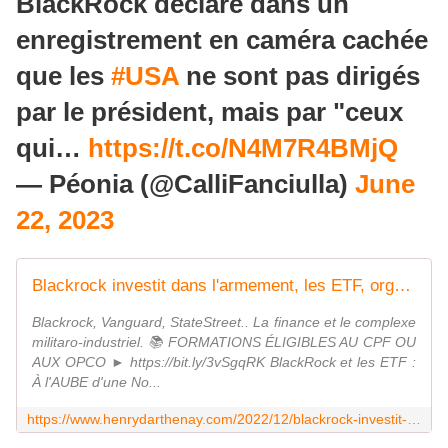
BlackRock déclare dans un
enregistrement en caméra cachée
que les
#USA
ne sont pas dirigés
par le président, mais par "ceux
qui…
https://t.co/N4M7R4BMjQ
— Péonia (@CalliFanciulla)
June
22, 2023
Blackrock investit dans l'armement, les ETF, organise les pénuries énergétiques et s'offrent le marché de la reconstruction de l'Ukraine - Vouillé un peu d'Histoire
Blackrock, Vanguard, StateStreet.. La finance et le complexe
militaro-industriel. 📚 FORMATIONS ÉLIGIBLES AU CPF OU
AUX OPCO ► https://bit.ly/3vSgqRK BlackRock et les ETF :
À l'AUBE d'une No...
https://www.henrydarthenay.com/2022/12/blackrock-investit-dans-l-armement-les-etf-organise-les-penuries-energetiques-et-s-offrent-le-marche-de-la-reconstruction-de-l-ukraine.html