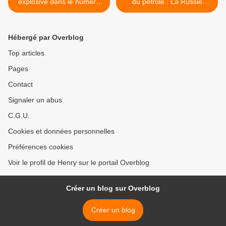
explosive dans le numéro
du pétrole : La Russie
528 de « Faits &
interdit les exportations de
Documents », confirmant
carburant pendant 6 mois >
que Brigitte Macron serait
Hébergé par Overblog
bien un homme
Top articles
Pages
Contact
Signaler un abus
C.G.U.
Cookies et données personnelles
Préférences cookies
Voir le profil de Henry sur le portail Overblog
Créer un blog sur Overblog
Créer un blog