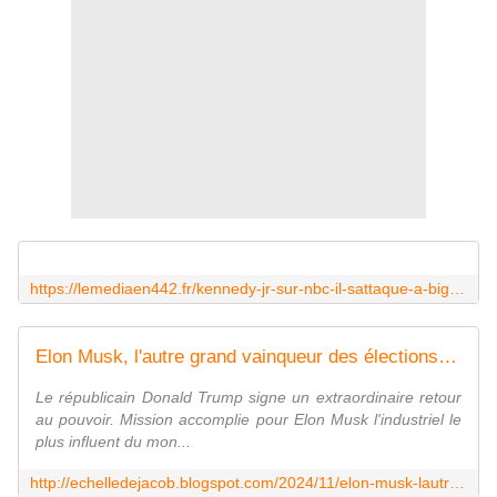
https://lemediaen442.fr/kennedy-jr-sur-nbc-il-sattaque-a-big-pharma-defend-le-choix-vaccinal-larret-du-fluor-dans-leau-et-lutte-contre-les-maladies-chroniques/
Elon Musk, l'autre grand vainqueur des élections US
Le républicain Donald Trump signe un extraordinaire retour
au pouvoir. Mission accomplie pour Elon Musk l'industriel le
plus influent du mon...
http://echelledejacob.blogspot.com/2024/11/elon-musk-lautre-grand-vainqueur-des.html