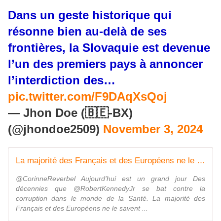
Dans un geste historique qui
résonne bien au-delà de ses
frontières, la Slovaquie est devenue
l’un des premiers pays à annoncer
l’interdiction des…
pic.twitter.com/F9DAqXsQoj
— Jhon Doe (🇧🇪-BX)
(@jhondoe2509)
November 3, 2024
La majorité des Français et des Européens ne le savent pas encore, mais cet homme les sauvera, eux et leurs enfants, des labos pharmaceutiques
@CorinneReverbel Aujourd'hui est un grand jour Des
décennies que @RobertKennedyJr se bat contre la
corruption dans le monde de la Santé. La majorité des
Français et des Européens ne le savent ...