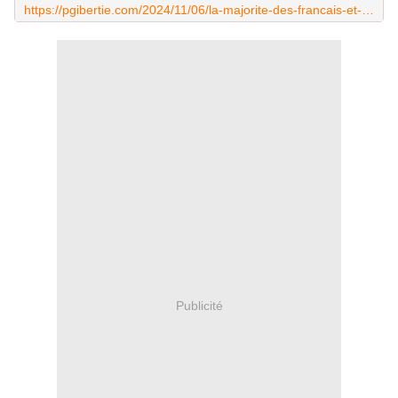
https://pgibertie.com/2024/11/06/la-majorite-des-francais-et-des-europeens-ne-le-savent-pas-encore-mais-cet-homme-les-sauvera-eux-et-leurs-enfants-des-labos-pharmaceutiques/
Publicité