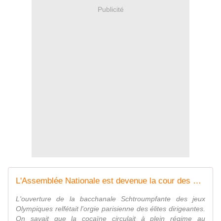
Publicité
L'Assemblée Nationale est devenue la cour des miracles sexuels et des abus en tout genres - Vouillé un peu d'Histoire
L'ouverture de la bacchanale Schtroumpfante des jeux
Olympiques relfétait l'orgie parisienne des élites dirigeantes.
On savait que la cocaïne circulait à plein régime au