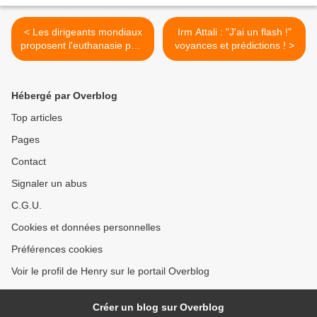
< Les dirigeants mondiaux
Irm Attali : "J'ai un flash !"
proposent l'euthanasie pour
voyances et prédictions ! >
les personnes âges
introduisant une limite d'âge
de vie comme le préconise
Hébergé par Overblog
le Forum économique
mondial
Top articles
Pages
Contact
Signaler un abus
C.G.U.
Cookies et données personnelles
Préférences cookies
Voir le profil de Henry sur le portail Overblog
Créer un blog sur Overblog