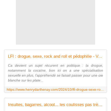
LFI : drogue, sexe, rock and roll et pédophilie - Vouillé un peu d'Histoire
Ca devient un sujet récurent en politique : la drogue,
notamment la cocaïne, bon ici on a une spécialisation
sexuelle en plus, l'appréhendé se faisait passer pour une oie
blanche sur les plate...
https://www.henrydarthenay.com/2024/10/lfi-drogue-sexe-rock-and-roll-et-pedophilie.html
Insultes, bagarres, alcool... les coulisses pas très reluisantes de l'Assemblée lors du débat sur la réforme des retraites - Vouillé un peu d'Histoire