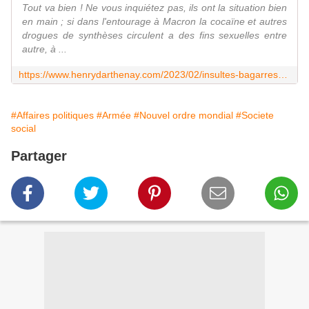
Tout va bien ! Ne vous inquiétez pas, ils ont la situation bien
en main ; si dans l'entourage à Macron la cocaïne et autres
drogues de synthèses circulent a des fins sexuelles entre
autre, à ...
https://www.henrydarthenay.com/2023/02/insultes-bagarres-alcool.les-coulisses-pas-tres-reluisantes-de-l-assemblee-lors-du-debat-sur-la-reforme-des-retraites.html
#Affaires politiques
#Armée
#Nouvel ordre mondial
#Societe
social
Partager