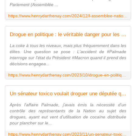
Parlement (Assemblée ...
https://www.henrydarthenay.com/2024/12/l-assemblee-nationale-est-devenue-la-cour-des-miracles-sexuels-et-des-abus-en-tout-genres.html
Drogue en politique : le véritable danger pour les démocraties - Vouillé un peu d'Histoire
La coke à tous les niveaux, mais plus fréquemment dans les
élites. Une question se pose : L'accident de #Palmade
interroge sur l'état du Président #Macron quand il prend des
décisions engagea...
https://www.henrydarthenay.com/2023/10/drogue-en-politique-le-veritable-danger-pour-les-democraties.html
Un sénateur toxico voulait droguer une députée quoi conclure - Vouillé un peu d'Histoire
Après l'affaire Palmade, j'avais émis la nécessité d'un
contrôle des représentants de la Nation au sujet des
drogues, ayant eut vent d'utilisation de cocaïne distribuée
pour plancher sur le...
https://www.henrydarthenay.com/2023/11/un-senateur-toxico-voulait-droguer-une-deputee-quoi-conclure.html