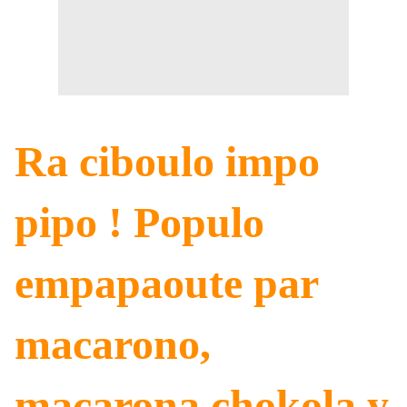
Ra ciboulo impo
pipo ! Populo
empapaoute par
macarono,
macarona chokola y