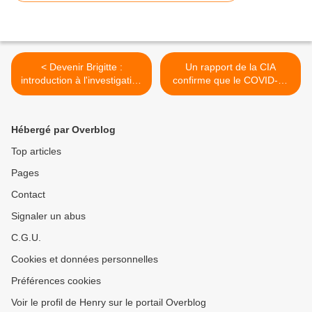
< Devenir Brigitte :
Un rapport de la CIA
introduction à l'investigation
confirme que le COVID-19
et enquête de Candace
a été « bio-conçu » par le
OWENS
Pentagone en 2017 >
Hébergé par Overblog
Top articles
Pages
Contact
Signaler un abus
C.G.U.
Cookies et données personnelles
Préférences cookies
Voir le profil de Henry sur le portail Overblog